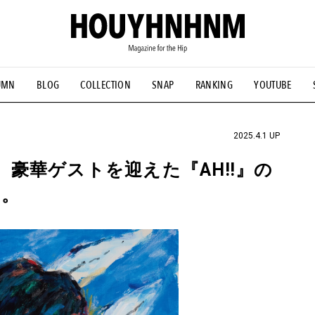
UMN
BLOG
COLLECTION
SNAP
RANKING
YOUTUBE
NS
#古着サミット
#NEW VINTAGE
#マイナーグッド図鑑
#FOCUS IT
#AH.H
#ととけん
#FASHION
#MUSIC
#M
2025.4.1 UP
ム。豪華ゲストを迎えた『AH!!』の
す。