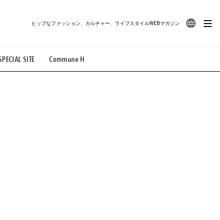
ヒップなファッション、カルチャー、ライフスタイルWEBマガジン
JA
SPECIAL SITE
Commune H
#路地裏てぃーん。
#MONTHLY JOURNAL
EN
OVIE
#LIFESTYLE
#SNEAKER
#OUTDOOR