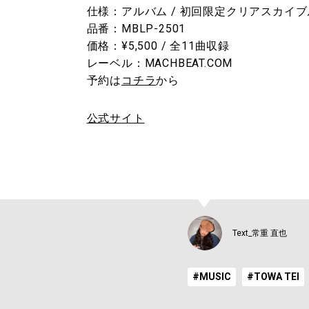
仕様：アルバム / 初回限定クリアスカイブ
品番：MBLP-2501
価格：¥5,500 / 全11曲収録
レーベル：MACHBEAT.COM
予約は
コチラ
から
公式サイト
Text_常重 直也
#MUSIC
#TOWA TEI