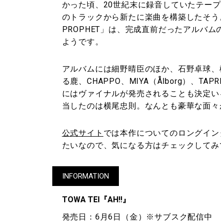
かった頃、20世紀末に録音していたテー
のトラックから新たに楽曲を構築したそう
PROPHET」は、完成直前だったアルバ
ようです。
アルバムには細野晴臣のほか、石野卓球、
る鹿、CHAPPO、MIYA（Ålborg）、TAP
にはヴァイナルが発売されることも決定い
当したのは横尾忠則。なんとも豪華な面々
公式サイト
では本作についてのロングイン
たいなので、気になる方はチェックしてみ
INFORMATION
TOWA TEI『AH!!』
発売日：6月6日（金）※サブスク配信中