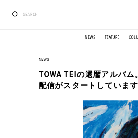
#注目のタグ
NEWS
FEATURE
COL
#SHOPPING ADDICT
#憧れの逸品
#ESSENTIAL DESIG
#GH 銘品の所以
#フイナムのYouTube
#Commune H
#SPORTS
#HANDSOME HANDBOOK
NEWS
TOWA TEIの還暦アルバ
配信がスタートしていま