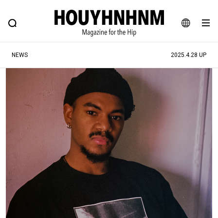
NEWS
FEATURE
BLOG
SNAP
Commune H
ヒップなファッション、カルチャー、ライフスタイルWEBマガジン
JA
NEWS
2025.4.28 UP
EN
#注目のタグ
#SHOPPING ADDICT
#憧れの逸品
#ESSENTIAL DESIGNS
#古着サミット
#NEW VINTAGE
#マイナーグッド図鑑
#路地裏てぃーん。
#MONTHLY JOURNAL
#GH 銘品の所以
#フイナムのYouTube
#Commune H
#FOCUS IT
#AH.H
#ととけん
#FASHION
#MUSIC
#MOVIE