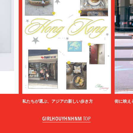
私たちが選ぶ、アジアの新しい歩き方
街に映え
GIRLHOUYHNHNM
TOP