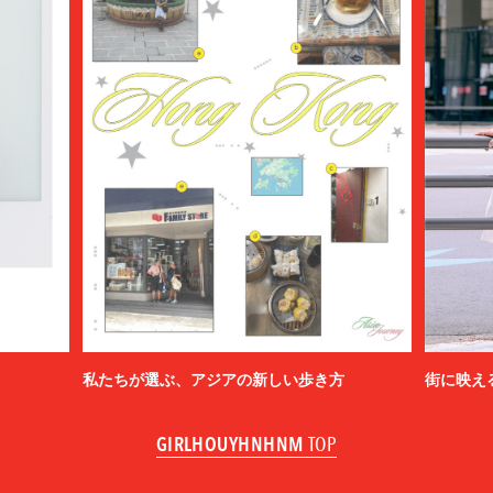
私たちが選ぶ、アジアの新しい歩き方
街に映え
GIRLHOUYHNHNM
TOP