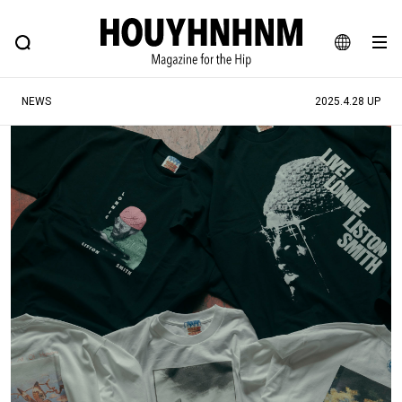
NEWS
FEATURE
BLOG
SNAP
Commune H
ヒップなファッション、カルチャー、ライフスタイルWEBマガジン
JA
NEWS
2025.4.28 UP
EN
#注目のタグ
#SHOPPING ADDICT
#憧れの逸品
#ESSENTIAL DESIGNS
#古着サミット
#NEW VINTAGE
#マイナーグッド図鑑
#路地裏てぃーん。
#MONTHLY JOURNAL
#GH 銘品の所以
#フイナムのYouTube
#Commune H
#FOCUS IT
#AH.H
#ととけん
#FASHION
#MUSIC
#MOVIE