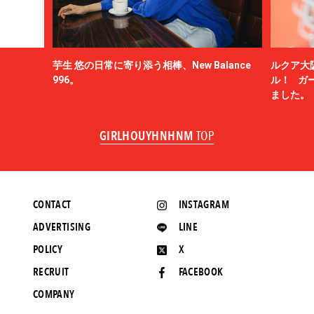
芋生 悠の日常に寄り添う相棒、New Balance
ルクア大
996。
ル！ ガ
ました。
GIRLHOUYHNHNM
TOP
CONTACT
INSTAGRAM
ADVERTISING
LINE
POLICY
X
RECRUIT
FACEBOOK
COMPANY