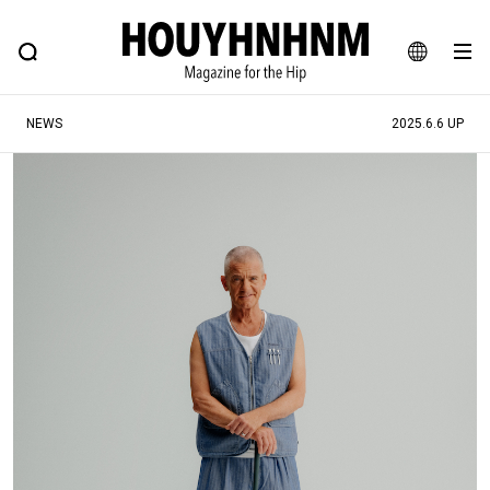
NEWS
FEATURE
BLOG
SNAP
Commune H
ヒップなファッション、カルチャー、ライフスタイルWEBマガジン
JA
NEWS
2025.6.6 UP
EN
#注目のタグ
#SHOPPING ADDICT
#憧れの逸品
#MONTHLY JOURNAL
#ESSENTIAL DESIGNS
#NEW VINTAGE
#古着サミット
#マイナーグッド図鑑
#フイナムのYouTube
#Commune H
#FOCUS IT
#AH.H
#ととけん
#FASHION
#MUSIC
#MOVIE
#LIFESTYLE
#SNEAKER
#OUTDOOR