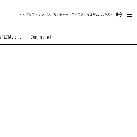
ヒップなファッション、カルチャー、ライフスタイルWEBマガジン
JA
SPECIAL SITE
Commune H
#路地裏てぃーん。
#MONTHLY JOURNAL
EN
OVIE
#LIFESTYLE
#SNEAKER
#OUTDOOR