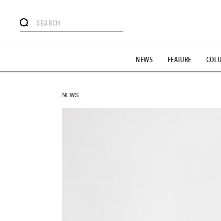
#注目のタグ
NEWS
FEATURE
COL
#SHOPPING ADDICT
#憧れの逸品
#ESSENTIAL DESIG
#GH 銘品の所以
#フイナムのYouTube
#Commune H
#SPORTS
#HANDSOME HANDBOOK
NEWS