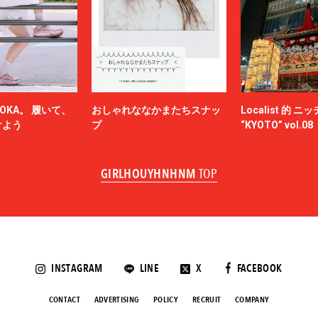
OKA。 履いて、
おしゃれななかまたちスナッ
Localist 的 
けよう
プ
“KYOTO” vol.08
GIRLHOUYHNHNM
TOP
INSTAGRAM
LINE
X
FACEBOOK
CONTACT
ADVERTISING
POLICY
RECRUIT
COMPANY