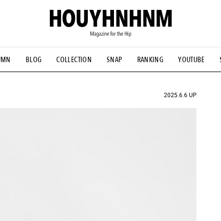
UMN
BLOG
COLLECTION
SNAP
RANKING
YOUTUBE
NS
#古着サミット
#NEW VINTAGE
#マイナーグッド図鑑
#FOCUS IT
#AH.H
#ととけん
#FASHION
#MUSIC
#M
2025.6.6 UP