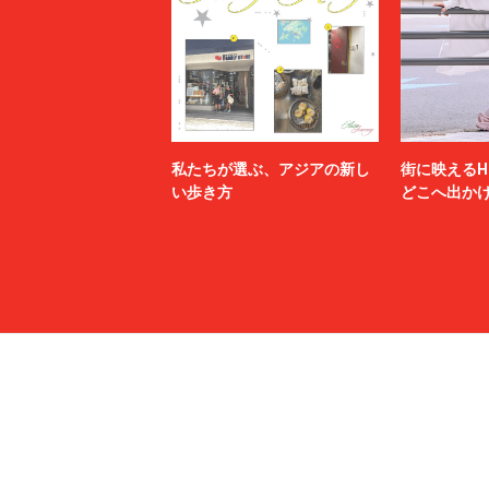
私たちが選ぶ、アジアの新し
街に映えるH
い歩き方
どこへ出か