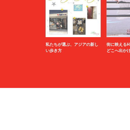
私たちが選ぶ、アジアの新し
街に映えるH
い歩き方
どこへ出か