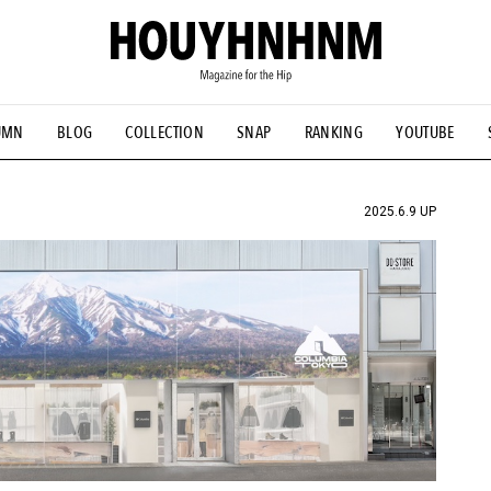
UMN
BLOG
COLLECTION
SNAP
RANKING
YOUTUBE
NS
#古着サミット
#NEW VINTAGE
#マイナーグッド図鑑
#FOCUS IT
#AH.H
#ととけん
#FASHION
#MUSIC
#M
2025.6.9 UP