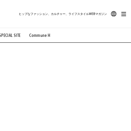
ヒップなファッション、カルチャー、ライフスタイルWEBマガジン
JA
SPECIAL SITE
Commune H
#路地裏てぃーん。
#MONTHLY JOURNAL
EN
OVIE
#LIFESTYLE
#SNEAKER
#OUTDOOR