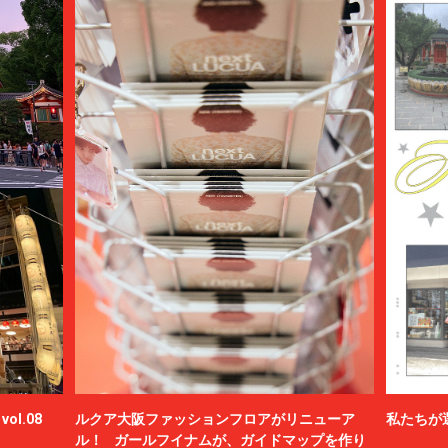
ol.08
ルクア大阪ファッションフロアがリニューア
私たちが
ル！ ガールフイナムが、ガイドマップを作り