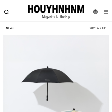
NEWS
FEATURE
BLOG
SNAP
Commune H
ヒップなファッション、カルチャー、ライフスタイルWEBマガジン
JA
NEWS
2025.6.9 UP
EN
#注目のタグ
#SHOPPING ADDICT
#憧れの逸品
#ESSENTIAL DESIGNS
#古着サミット
#NEW VINTAGE
#マイナーグッド図鑑
#路地裏てぃーん。
#MONTHLY JOURNAL
#GH 銘品の所以
#フイナムのYouTube
#Commune H
#FOCUS IT
#AH.H
#ととけん
#FASHION
#MUSIC
#MOVIE