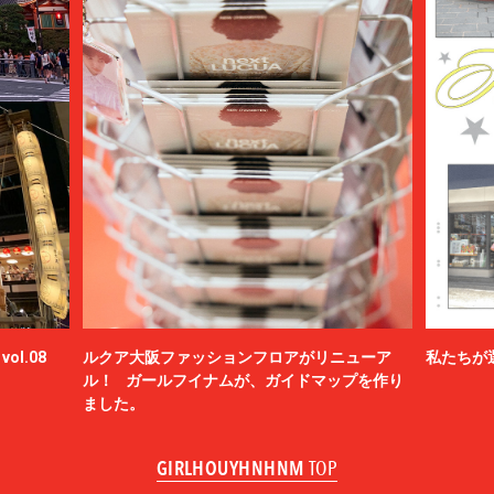
ol.08
ルクア大阪ファッションフロアがリニューア
私たちが
ル！ ガールフイナムが、ガイドマップを作り
ました。
GIRLHOUYHNHNM
TOP