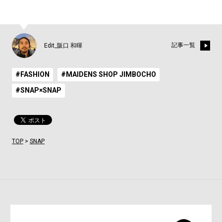
記事一覧
Edit_阪口 和暉
#FASHION
#MAIDENS SHOP JIMBOCHO
#SNAP×SNAP
TOP
>
SNAP