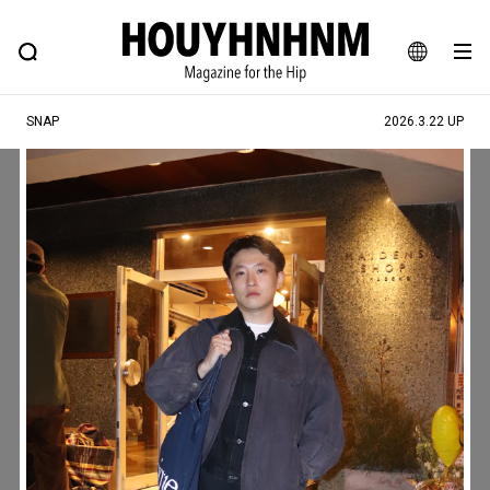
NEWS
FEATURE
BLOG
SNAP
Commune H
ヒップなファッション、カルチャー、ライフスタイルWEBマガジン
JA
SNAP
2026.3.22 UP
EN
#注目のタグ
#SHOPPING ADDICT
#憧れの逸品
#ESSENTIAL DESIGNS
#古着サミット
#NEW VINTAGE
#マイナーグッド図鑑
#路地裏てぃーん。
#MONTHLY JOURNAL
#GH 銘品の所以
#フイナムのYouTube
#Commune H
#FOCUS IT
#AH.H
#ととけん
#FASHION
#MUSIC
#MOVIE