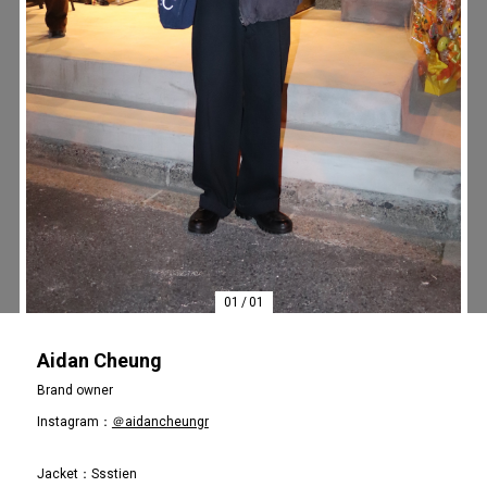
#LIFESTYLE
#SNEAKER
#OUTDOOR
#SPORTS
#HANDSOME HANDBOOK
01
/
01
Aidan Cheung
Brand owner
Instagram：
＠aidancheungr
Jacket：Ssstien