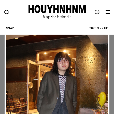
NEWS
FEATURE
BLOG
SNAP
Commune H
ヒップなファッション、カルチャー、ライフスタイルWEBマガジン
JA
SNAP
2026.3.22 UP
EN
#注目のタグ
#SHOPPING ADDICT
#憧れの逸品
#ESSENTIAL DESIGNS
#古着サミット
#NEW VINTAGE
#マイナーグッド図鑑
#路地裏てぃーん。
#MONTHLY JOURNAL
#GH 銘品の所以
#フイナムのYouTube
#Commune H
#FOCUS IT
#AH.H
#ととけん
#FASHION
#MUSIC
#MOVIE