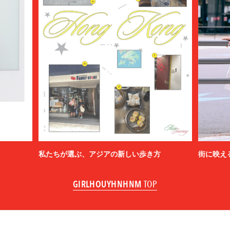
私たちが選ぶ、アジアの新しい歩き方
街に映え
GIRLHOUYHNHNM
TOP