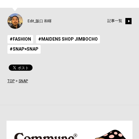
記事一覧
Edit_阪口 和暉
#FASHION
#MAIDENS SHOP JIMBOCHO
#SNAP×SNAP
TOP
>
SNAP