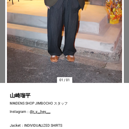
#LIFESTYLE
#SNEAKER
#OUTDOOR
#SPORTS
#HANDSOME HANDBOOK
01
/
01
山崎瑠平
MAIDENS SHOP JIMBOCHO スタッフ
Instagram：
@r_y__hey___
Jacket：INDIVIDUALIZED SHIRTS