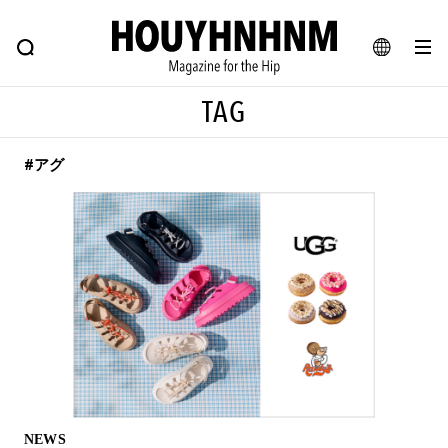
NEWS
FEATURE
BLOG
SNAP
Commune H
ヒップなファッション、カルチャー、ライフスタイルWEBマガジン
JA
TAG
EN
#アグ
#注目のタグ
#SHOPPING ADDICT
#憧れの逸品
#ESSENTIAL DESIGNS
#古着サミット
#NEW VINTAGE
#マイナーグッド図鑑
#路地裏てぃーん。
#MONTHLY JOURNAL
#GH 銘品の所以
#フイナムのYouTube
#Commune H
#FOCUS IT
#AH.H
#ととけん
#FASHION
#MUSIC
#MOVIE
NEWS