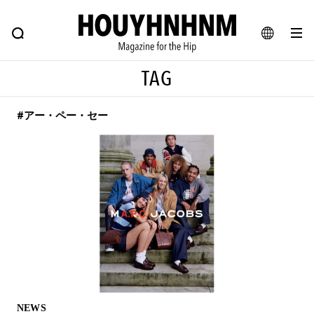
NEWS
FEATURE
BLOG
SNAP
Commune H
ヒップなファッション、カルチャー、ライフスタイルWEBマガジン
JA
TAG
EN
#アー・ペー・セー
#注目のタグ
#SHOPPING ADDICT
#憧れの逸品
#ESSENTIAL DESIGNS
#古着サミット
#NEW VINTAGE
#マイナーグッド図鑑
#路地裏てぃーん。
#MONTHLY JOURNAL
#GH 銘品の所以
#フイナムのYouTube
#Commune H
#FOCUS IT
#AH.H
#ととけん
#FASHION
#MUSIC
#MOVIE
NEWS