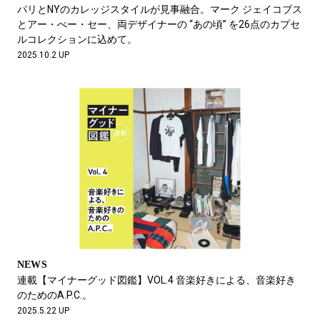
#LIFESTYLE
#SNEAKER
#OUTDOOR
パリとNYのカレッジスタイルが見事融合。マーク ジェイコブス
#SPORTS
#HANDSOME HANDBOOK
とアー・ぺー・セー、両デザイナーの “あの頃” を26点のカプセ
ルコレクションに込めて。
2025.10.2 UP
NEWS
連載【マイナーグッド図鑑】VOL.4 音楽好きによる、音楽好き
のためのA.P.C.。
2025.5.22 UP