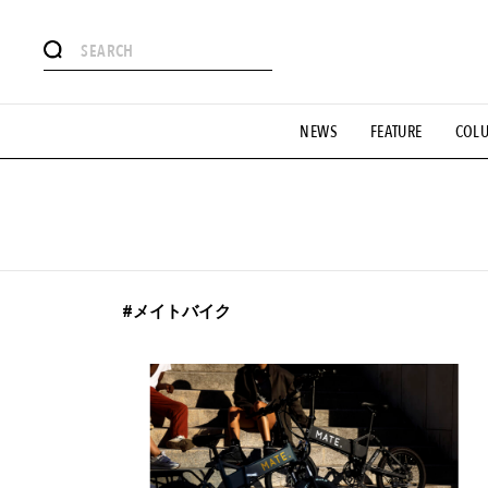
#注目のタグ
NEWS
FEATURE
COL
#SHOPPING ADDICT
#憧れの逸品
#ESSENTIAL DESIG
#GH 銘品の所以
#フイナムのYouTube
#Commune H
#SPORTS
#HANDSOME HANDBOOK
#メイトバイク