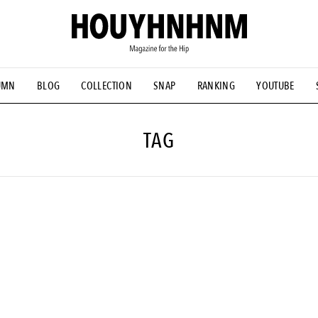
UMN
BLOG
COLLECTION
SNAP
RANKING
YOUTUBE
NS
#古着サミット
#NEW VINTAGE
#マイナーグッド図鑑
#FOCUS IT
#AH.H
#ととけん
#FASHION
#MUSIC
#M
TAG