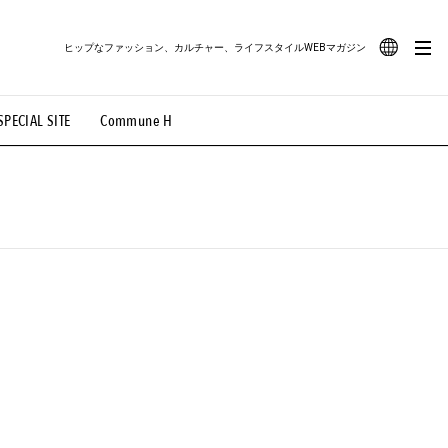
ヒップなファッション、カルチャー、ライフスタイルWEBマガジン
JA
SPECIAL SITE
Commune H
#路地裏てぃーん。
#MONTHLY JOURNAL
EN
OVIE
#LIFESTYLE
#SNEAKER
#OUTDOOR