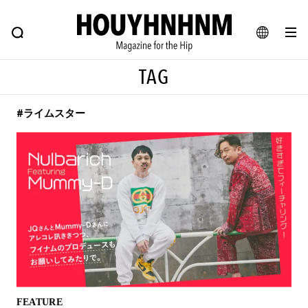
NEWS
FEATURE
BLOG
SNAP
Commune H
ヒップなファッション、カルチャー、ライフスタイルWEBマガジン
JA
TAG
EN
#ライムスター
#注目のタグ
#SHOPPING ADDICT
#憧れの逸品
#ESSENTIAL DESIGNS
#古着サミット
#NEW VINTAGE
#マイナーグッド図鑑
#路地裏てぃーん。
#MONTHLY JOURNAL
#GH 銘品の所以
#フイナムのYouTube
#Commune H
#FOCUS IT
#AH.H
#ととけん
#FASHION
#MUSIC
#MOVIE
FEATURE