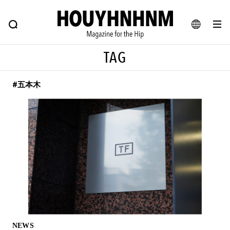
NEWS
FEATURE
BLOG
SNAP
Commune H
ヒップなファッション、カルチャー、ライフスタイルWEBマガジン
JA
TAG
EN
#五本木
#注目のタグ
#SHOPPING ADDICT
#憧れの逸品
#ESSENTIAL DESIGNS
#古着サミット
#NEW VINTAGE
#マイナーグッド図鑑
#路地裏てぃーん。
#MONTHLY JOURNAL
#GH 銘品の所以
#フイナムのYouTube
#Commune H
#FOCUS IT
#AH.H
#ととけん
#FASHION
#MUSIC
#MOVIE
NEWS