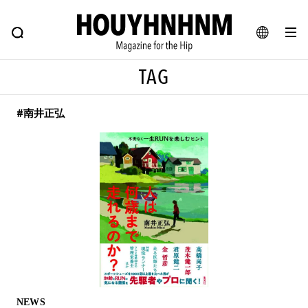
NEWS
FEATURE
BLOG
SNAP
Commune H
ヒップなファッション、カルチャー、ライフスタイルWEBマガジン
JA
TAG
EN
#南井正弘
#注目のタグ
#SHOPPING ADDICT
#憧れの逸品
#ESSENTIAL DESIGNS
#古着サミット
#NEW VINTAGE
#マイナーグッド図鑑
#路地裏てぃーん。
#MONTHLY JOURNAL
#GH 銘品の所以
#フイナムのYouTube
#Commune H
#FOCUS IT
#AH.H
#ととけん
#FASHION
#MUSIC
#MOVIE
NEWS