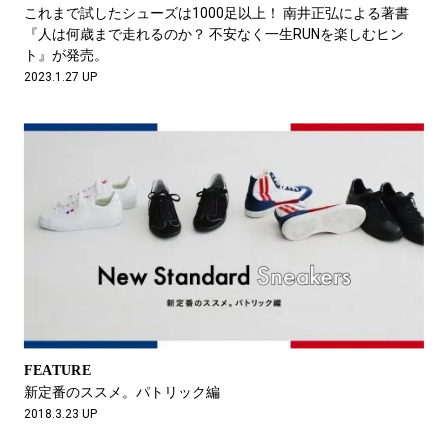
#LIFESTYLE
#SNEAKER
#OUTDOOR
これまで試したシューズは1000足以上！ 南井正弘による著書
#SPORTS
#HANDSOME HANDBOOK
『人は何歳まで走れるのか？ 不安なく一生RUNを楽しむヒン
ト』が発売。
2023.1.27 UP
FEATURE
新定番のススメ。パトリック編
2018.3.23 UP