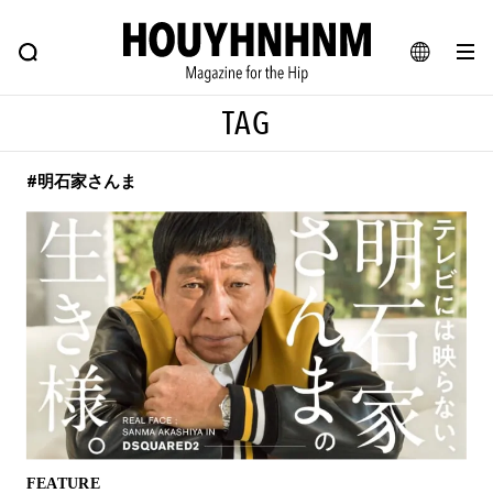
NEWS
FEATURE
BLOG
SNAP
Commune H
ヒップなファッション、カルチャー、ライフスタイルWEBマガジン
JA
TAG
EN
#明石家さんま
#注目のタグ
#SHOPPING ADDICT
#憧れの逸品
#ESSENTIAL DESIGNS
#古着サミット
#NEW VINTAGE
#マイナーグッド図鑑
#路地裏てぃーん。
#MONTHLY JOURNAL
#GH 銘品の所以
#フイナムのYouTube
#Commune H
#FOCUS IT
#AH.H
#ととけん
#FASHION
#MUSIC
#MOVIE
FEATURE