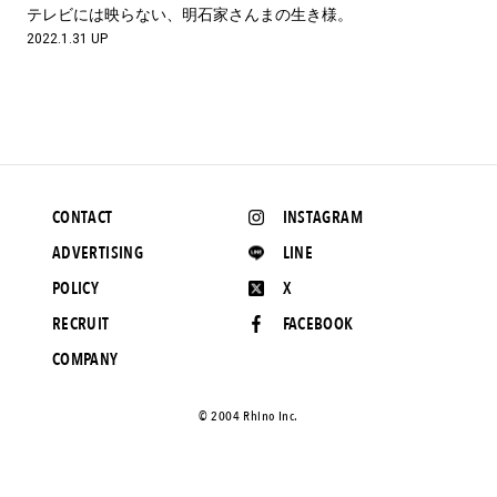
#LIFESTYLE
#SNEAKER
#OUTDOOR
テレビには映らない、明石家さんまの生き様。
#SPORTS
#HANDSOME HANDBOOK
2022.1.31 UP
CONTACT
INSTAGRAM
ADVERTISING
LINE
POLICY
X
RECRUIT
FACEBOOK
COMPANY
©️ 2004 Rhino Inc.