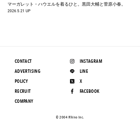
#LIFESTYLE
#SNEAKER
#OUTDOOR
マーガレット・ハウエルを着るひと。黒田大輔と菅原小春。
#SPORTS
#HANDSOME HANDBOOK
2026.5.21 UP
CONTACT
INSTAGRAM
ADVERTISING
LINE
POLICY
X
RECRUIT
FACEBOOK
COMPANY
©️ 2004 Rhino Inc.