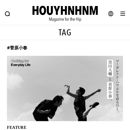
NEWS
FEATURE
BLOG
SNAP
Commune H
ヒップなファッション、カルチャー、ライフスタイルWEBマガジン
JA
TAG
EN
#菅原小春
#注目のタグ
#SHOPPING ADDICT
#憧れの逸品
#ESSENTIAL DESIGNS
#古着サミット
#NEW VINTAGE
#マイナーグッド図鑑
#路地裏てぃーん。
#MONTHLY JOURNAL
#GH 銘品の所以
#フイナムのYouTube
#Commune H
#FOCUS IT
#AH.H
#ととけん
#FASHION
#MUSIC
#MOVIE
FEATURE