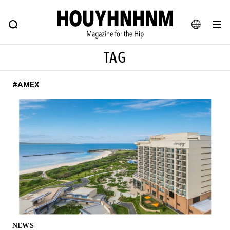
NEWS
FEATURE
BLOG
SNAP
Commune H
ヒップなファッション、カルチャー、ライフスタイルWEBマガジン
JA
TAG
EN
#AMEX
#注目のタグ
#SHOPPING ADDICT
#憧れの逸品
#ESSENTIAL DESIGNS
#古着サミット
#NEW VINTAGE
#マイナーグッド図鑑
#路地裏てぃーん。
#MONTHLY JOURNAL
#GH 銘品の所以
#フイナムのYouTube
#Commune H
#FOCUS IT
#AH.H
#ととけん
#FASHION
#MUSIC
#MOVIE
NEWS