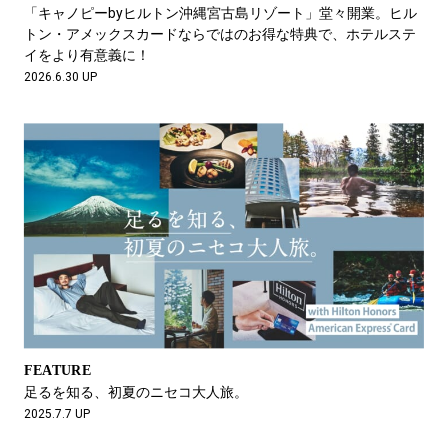
#LIFESTYLE
#SNEAKER
#OUTDOOR
「キャノピーbyヒルトン沖縄宮古島リゾート」堂々開業。ヒル
#SPORTS
#HANDSOME HANDBOOK
トン・アメックスカードならではのお得な特典で、ホテルステ
イをより有意義に！
2026.6.30 UP
FEATURE
足るを知る、初夏のニセコ大人旅。
2025.7.7 UP