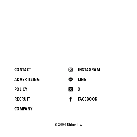
NEWS
わずか30秒でミッドソールを成形！ アシックスによるサスティ
ナブルなスニーカー。
2020.4.22 UP
CONTACT
INSTAGRAM
ADVERTISING
LINE
POLICY
X
RECRUIT
FACEBOOK
COMPANY
©️ 2004 Rhino Inc.