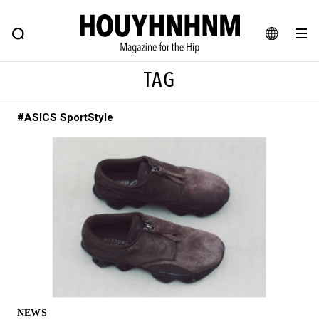
NEWS
FEATURE
BLOG
SNAP
Commune H
ヒップなファッション、カルチャー、ライフスタイルWEBマガジン
JA
TAG
EN
#ASICS SportStyle
#注目のタグ
#SHOPPING ADDICT
#憧れの逸品
#ESSENTIAL DESIGNS
#古着サミット
#NEW VINTAGE
#マイナーグッド図鑑
#路地裏てぃーん。
#MONTHLY JOURNAL
#GH 銘品の所以
#フイナムのYouTube
#Commune H
#FOCUS IT
#AH.H
#ととけん
#FASHION
#MUSIC
#MOVIE
NEWS