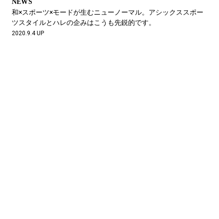
NEWS
和×スポーツ×モードが生むニューノーマル。アシックススポー
ツスタイルとハレの企みはこうも先鋭的です。
2020.9.4 UP
NEWS
ちょうどいいスポーツウェア、ここにあります。アシックスと
レイニングチャンプのコラボ第3弾は、パリがモチーフ。
2020.8.6 UP