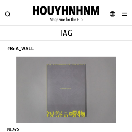
NEWS
FEATURE
BLOG
SNAP
Commune H
ヒップなファッション、カルチャー、ライフスタイルWEBマガジン
JA
TAG
EN
#BnA_WALL
#注目のタグ
#SHOPPING ADDICT
#憧れの逸品
#ESSENTIAL DESIGNS
#古着サミット
#NEW VINTAGE
#マイナーグッド図鑑
#路地裏てぃーん。
#MONTHLY JOURNAL
#GH 銘品の所以
#フイナムのYouTube
#Commune H
#FOCUS IT
#AH.H
#ととけん
#FASHION
#MUSIC
#MOVIE
NEWS