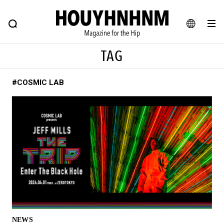
NEWS
FEATURE
BLOG
SNAP
Commune H
ヒップなファッション、カルチャー、ライフスタイルWEBマガジン
JA
TAG
EN
#COSMIC LAB
#注目のタグ
#SHOPPING ADDICT
#憧れの逸品
#MONTHLY JOURNAL
#ESSENTIAL DESIGNS
#NEW VINTAGE
#古着サミット
#マイナーグッド図鑑
#フイナムのYouTube
#Commune H
#FOCUS IT
#AH.H
#ととけん
#FASHION
#MUSIC
#MOVIE
#LIFESTYLE
#SNEAKER
#OUTDOOR
NEWS