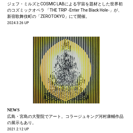
#SPORTS
#HANDSOME HANDBOOK
ジェフ・ミルズとCOSMIC LABによる宇宙を題材とした世界初
のコズミックオペラ 「THE TRIP -Enter The Black Hole-」が、
新宿歌舞伎町の「ZEROTOKYO」にて開催。
2024.3.26 UP
NEWS
広島・宮島の大聖院でアート。コラージュキング河村康輔作品
の展示もあり。
2021.2.12 UP