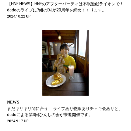
#LIFESTYLE
#SNEAKER
#OUTDOOR
【HNF NEWS】HNFのアフターパーティは不眠遊戯ライオンで！
#SPORTS
#HANDSOME HANDBOOK
dodoのライブに7組のDJが20周年を締めくくります。
2024.10.22 UP
NEWS
まだギリギリ間に合う！ ライブあり物販ありチェキ会ありと、
dodoによる第3回ひんしの会が来週開催です。
2024.9.17 UP