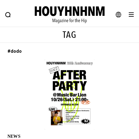
NEWS
FEATURE
BLOG
SNAP
Commune H
ヒップなファッション、カルチャー、ライフスタイルWEBマガジン
JA
TAG
EN
#dodo
#注目のタグ
#SHOPPING ADDICT
#憧れの逸品
#ESSENTIAL DESIGNS
#古着サミット
#NEW VINTAGE
#マイナーグッド図鑑
#路地裏てぃーん。
#MONTHLY JOURNAL
#GH 銘品の所以
#フイナムのYouTube
#Commune H
#FOCUS IT
#AH.H
#ととけん
#FASHION
#MUSIC
#MOVIE
NEWS