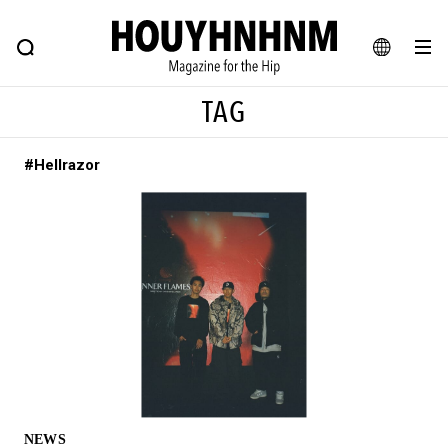
NEWS
FEATURE
BLOG
SNAP
Commune H
ヒップなファッション、カルチャー、ライフスタイルWEBマガジン
JA
TAG
EN
#Hellrazor
#注目のタグ
#SHOPPING ADDICT
#憧れの逸品
#ESSENTIAL DESIGNS
#古着サミット
#NEW VINTAGE
#マイナーグッド図鑑
#路地裏てぃーん。
#MONTHLY JOURNAL
#GH 銘品の所以
#フイナムのYouTube
#Commune H
#FOCUS IT
#AH.H
#ととけん
#FASHION
#MUSIC
#MOVIE
NEWS