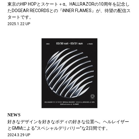
#LIFESTYLE
#SNEAKER
#OUTDOOR
東京のHIP HOPとスケート＋α。HALLRAZORの10周年を記念し
#SPORTS
#HANDSOME HANDBOOK
たDOGEAR RECORDSとの『iNNER FLAMES』が、待望の配信ス
タートです。
2025.1.22 UP
NEWS
好きなデザインを好きなボディの好きな位置へ。ヘルレイザー
とGMMによる“スペシャルデリバリー”な2日間です。
2024.3.29 UP