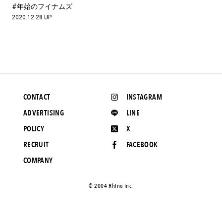
#LIFESTYLE
#SNEAKER
#OUTDOOR
#年始のフイナムズ
#SPORTS
#HANDSOME HANDBOOK
2020.12.28 UP
CONTACT
INSTAGRAM
ADVERTISING
LINE
POLICY
X
RECRUIT
FACEBOOK
COMPANY
©️ 2004 Rhino Inc.