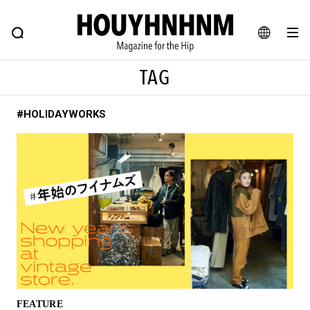
NEWS
FEATURE
BLOG
SNAP
Commune H
ヒップなファッション、カルチャー、ライフスタイルWEBマガジン
JA
TAG
EN
#HOLIDAYWORKS
#注目のタグ
#SHOPPING ADDICT
#憧れの逸品
#ESSENTIAL DESIGNS
#古着サミット
#NEW VINTAGE
#マイナーグッド図鑑
#路地裏てぃーん。
#MONTHLY JOURNAL
#GH 銘品の所以
#フイナムのYouTube
#Commune H
#FOCUS IT
#AH.H
#ととけん
#FASHION
#MUSIC
#MOVIE
FEATURE