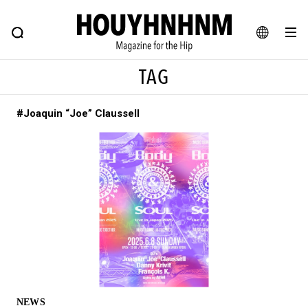
NEWS
FEATURE
BLOG
SNAP
Commune H
ヒップなファッション、カルチャー、ライフスタイルWEBマガジン
JA
TAG
EN
#Joaquin “Joe” Claussell
#注目のタグ
#SHOPPING ADDICT
#憧れの逸品
#MONTHLY JOURNAL
#ESSENTIAL DESIGNS
#NEW VINTAGE
#古着サミット
#マイナーグッド図鑑
#フイナムのYouTube
#Commune H
#FOCUS IT
#AH.H
#ととけん
#FASHION
#MUSIC
#MOVIE
#LIFESTYLE
#SNEAKER
#OUTDOOR
NEWS