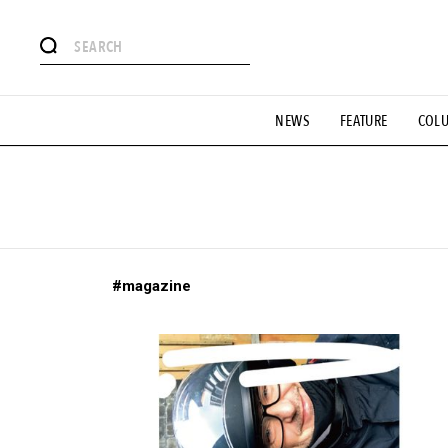
#注目のタグ
NEWS
FEATURE
COL
#SHOPPING ADDICT
#憧れの逸品
#ESSENTIAL DESIG
#GH 銘品の所以
#フイナムのYouTube
#Commune H
#SPORTS
#HANDSOME HANDBOOK
#magazine