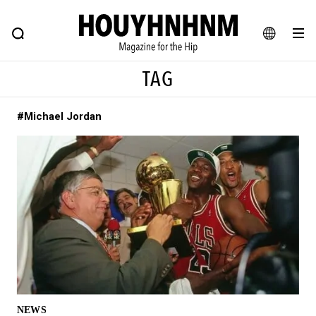
NEWS
FEATURE
BLOG
SNAP
Commune H
ヒップなファッション、カルチャー、ライフスタイルWEBマガジン
JA
TAG
EN
#Michael Jordan
#注目のタグ
#SHOPPING ADDICT
#憧れの逸品
#ESSENTIAL DESIGNS
#古着サミット
#NEW VINTAGE
#マイナーグッド図鑑
#路地裏てぃーん。
#MONTHLY JOURNAL
#GH 銘品の所以
#フイナムのYouTube
#Commune H
#FOCUS IT
#AH.H
#ととけん
#FASHION
#MUSIC
#MOVIE
NEWS