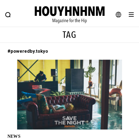
NEWS
FEATURE
BLOG
SNAP
Commune H
ヒップなファッション、カルチャー、ライフスタイルWEBマガジン
JA
TAG
EN
#poweredby.tokyo
#注目のタグ
#SHOPPING ADDICT
#憧れの逸品
#ESSENTIAL DESIGNS
#古着サミット
#NEW VINTAGE
#マイナーグッド図鑑
#路地裏てぃーん。
#MONTHLY JOURNAL
#GH 銘品の所以
#フイナムのYouTube
#Commune H
#FOCUS IT
#AH.H
#ととけん
#FASHION
#MUSIC
#MOVIE
NEWS