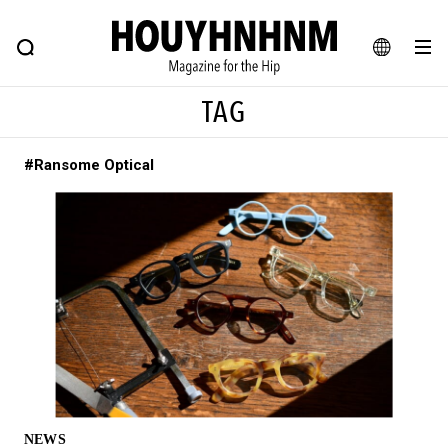
NEWS
FEATURE
BLOG
SNAP
Commune H
ヒップなファッション、カルチャー、ライフスタイルWEBマガジン
JA
TAG
EN
#Ransome Optical
#注目のタグ
#SHOPPING ADDICT
#憧れの逸品
#ESSENTIAL DESIGNS
#古着サミット
#NEW VINTAGE
#マイナーグッド図鑑
#路地裏てぃーん。
#MONTHLY JOURNAL
#GH 銘品の所以
#フイナムのYouTube
#Commune H
#FOCUS IT
#AH.H
#ととけん
#FASHION
#MUSIC
#MOVIE
NEWS