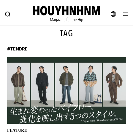
NEWS
FEATURE
BLOG
SNAP
Commune H
ヒップなファッション、カルチャー、ライフスタイルWEBマガジン
JA
TAG
EN
#TENDRE
#注目のタグ
#SHOPPING ADDICT
#憧れの逸品
#ESSENTIAL DESIGNS
#古着サミット
#NEW VINTAGE
#マイナーグッド図鑑
#路地裏てぃーん。
#MONTHLY JOURNAL
#GH 銘品の所以
#フイナムのYouTube
#Commune H
#FOCUS IT
#AH.H
#ととけん
#FASHION
#MUSIC
#MOVIE
FEATURE