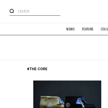
#注目のタグ
NEWS
FEATURE
COL
#SHOPPING ADDICT
#憧れの逸品
#ESSENTIAL DESIG
#GH 銘品の所以
#フイナムのYouTube
#Commune H
#SPORTS
#HANDSOME HANDBOOK
#THE CORE