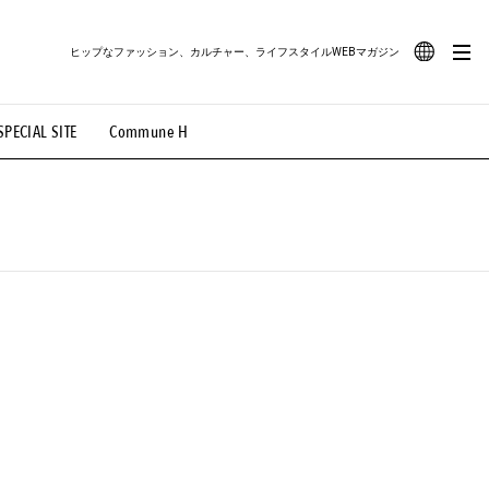
ヒップなファッション、カルチャー、ライフスタイルWEBマガジン
JA
SPECIAL SITE
Commune H
#路地裏てぃーん。
#MONTHLY JOURNAL
EN
OVIE
#LIFESTYLE
#SNEAKER
#OUTDOOR