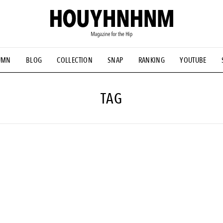
UMN
BLOG
COLLECTION
SNAP
RANKING
YOUTUBE
NS
#古着サミット
#NEW VINTAGE
#マイナーグッド図鑑
#FOCUS IT
#AH.H
#ととけん
#FASHION
#MUSIC
#M
TAG