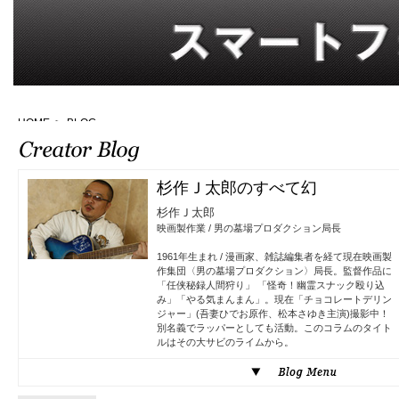
HOME
>
BLOG
杉作Ｊ太郎のすべて幻
杉作Ｊ太郎
映画製作業 / 男の墓場プロダクション局長
1961年生まれ / 漫画家、雑誌編集者を経て現在映画製
作集団〈男の墓場プロダクション〉局長。監督作品に
「任侠秘録人間狩り」 「怪奇！幽霊スナック殴り込
み」「やる気まんまん」。現在「チョコレートデリン
ジャー」(吾妻ひでお原作、松本さゆき主演)撮影中！
別名義でラッパーとしても活動。このコラムのタイト
ルはその大サビのライムから。