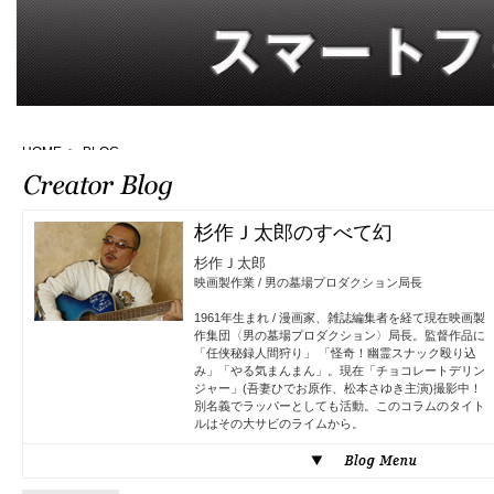
HOME
>
BLOG
杉作Ｊ太郎のすべて幻
杉作Ｊ太郎
映画製作業 / 男の墓場プロダクション局長
1961年生まれ / 漫画家、雑誌編集者を経て現在映画製
作集団〈男の墓場プロダクション〉局長。監督作品に
「任侠秘録人間狩り」 「怪奇！幽霊スナック殴り込
み」「やる気まんまん」。現在「チョコレートデリン
ジャー」(吾妻ひでお原作、松本さゆき主演)撮影中！
別名義でラッパーとしても活動。このコラムのタイト
ルはその大サビのライムから。