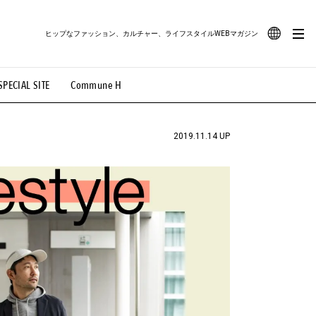
ヒップなファッション、カルチャー、ライフスタイルWEBマガジン
JA
SPECIAL SITE
Commune H
#路地裏てぃーん。
#MONTHLY JOURNAL
EN
OVIE
#LIFESTYLE
#SNEAKER
#OUTDOOR
2019.11.14 UP