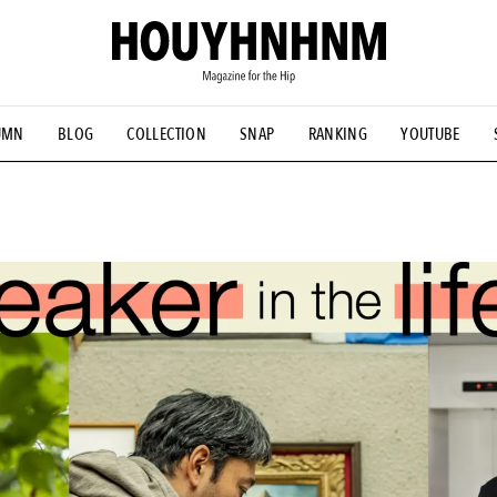
UMN
BLOG
COLLECTION
SNAP
RANKING
YOUTUBE
NS
#古着サミット
#NEW VINTAGE
#マイナーグッド図鑑
#FOCUS IT
#AH.H
#ととけん
#FASHION
#MUSIC
#M