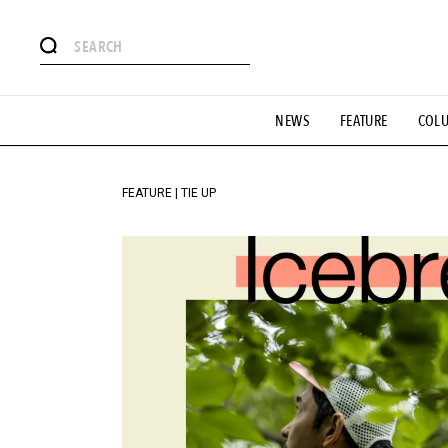
#注目のタグ
NEWS
FEATURE
COL
#SHOPPING ADDICT
#憧れの逸品
#ESSENTIAL DESIG
#GH 銘品の所以
#フイナムのYouTube
#Commune H
#SPORTS
#HANDSOME HANDBOOK
FEATURE | TIE UP