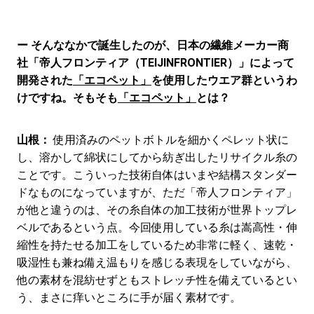
ー そんななかで誕生したのが、日本の繊維メーカー商
社「帝人フロンティア（TEIJINFRONTIER）」によって
開発された
「エコペット」
を使用したウエア群というわ
けですね。そもそも
「エコペット」
とは？
山根：
使用済みのペットボトルを細かくペレット状に
し、溶かして綿状にしてから紡ぎ出したリサイクル糸の
ことです。こういった技術自体はいまや結構スタンダー
ドなものになっていますが、ただ「帝人フロンティア」
が他と違うのは、その糸自体の加工技術が世界トップレ
ベルであるという点。今回使用している糸は嵩高性・伸
縮性を持たせる加工をしているため非常に軽く、速乾・
吸湿性も兼ね備え温もりを感じる表現をしていながら、
他の素材を混紡せずともストレッチ性を備えているとい
う、まさに痒いところに手が届く素材です。