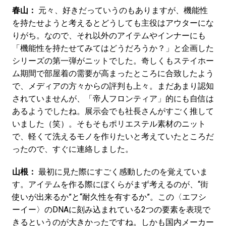
春山：
元々、好きだっていうのもありますが、機能性
を持たせようと考えるとどうしても主役はアウターにな
りがち。なので、それ以外のアイテムやインナーにも
「機能性を持たせてみてはどうだろうか？」と企画した
シリーズの第一弾がニットでした。奇しくもステイホー
ム期間で部屋着の需要が高まったところに合致したよう
で、メディアの方々からの評判も上々。まだあまり認知
されていませんが、「帝人フロンティア」的にも自信は
あるようでしたね。展示会でも社長さんがすごく推して
いました（笑）。そもそもポリエステル素材のニット
で、軽くて洗えるモノを作りたいと考えていたところだ
ったので、すぐに連絡しました。
山根：
最初に見た際にすごく感動したのを覚えていま
す。アイテムを作る際にぼくらがまず考えるのが、“街
使いが出来るか”と“耐久性を有するか”。この〈エフシ
ーイー〉のDNAに刻み込まれている2つの要素を表現で
きるというのが大きかったですね。しかも国内メーカー