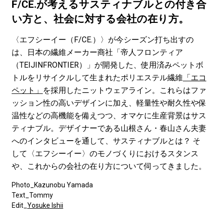
#LIFESTYLE
#SNEAKER
#OUTDOOR
F/CE.が考えるサスティナブルとの付き合
#SPORTS
#HANDSOME HANDBOOK
い方と、社会に対する会社の在り方。
〈エフシーイー（F/CE.）〉が今シーズン打ち出すの
は、日本の繊維メーカー商社「帝人フロンティア
（TEIJINFRONTIER）」が開発した、使用済みペットボ
トルをリサイクルして生まれたポリエステル繊維
「エコ
ペット」
を採用したニットウェアライン。これらはファ
ッション性の高いデザインに加え、軽量性や耐久性や保
温性などの高機能を備えつつ、オマケに生産背景はサス
ティナブル。デザイナーである山根さん・春山さん夫妻
へのインタビューを通して、サスティナブルとは？ そ
して〈エフシーイー〉のモノづくりにおけるスタンス
や、これからの会社の在り方について伺ってきました。
Photo_Kazunobu Yamada
Text_Tommy
Edit_
Yosuke Ishii