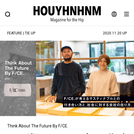
NEWS
FEATURE
BLOG
SNAP
Commune H
ヒップなファッション、カルチャー、ライフスタイルWEBマガジン
JA
FEATURE | TIE UP
2020.11.20 UP
EN
#注目のタグ
#SHOPPING ADDICT
#憧れの逸品
#ESSENTIAL DESIGNS
#古着サミット
#NEW VINTAGE
#マイナーグッド図鑑
#路地裏てぃーん。
#MONTHLY JOURNAL
#GH 銘品の所以
#フイナムのYouTube
#Commune H
#FOCUS IT
#AH.H
#ととけん
#FASHION
#MUSIC
#MOVIE
Think About The Future By F/CE.