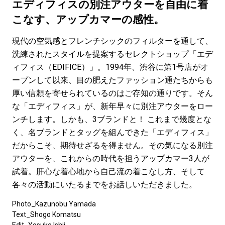
#LIFESTYLE
#SNEAKER
#OUTDOOR
エディフィスの別注アウターを自由に着
#SPORTS
#HANDSOME HANDBOOK
こなす、アップカマーの感性。
現代の空気感とフレンチシックのフィルターを通して、
洗練されたスタイルを提案するセレクトショップ「エデ
ィフィス（EDIFICE）」。1994年、渋谷に第1号店がオ
ープンして以来、目の肥えたファッション通たちからも
厚い信頼を寄せられているのはご存知の通りです。そん
な「エディフィス」が、新年早々に別注アウターをロー
ンチします。しかも、3ブランドと！ これまで幾度とな
く、名ブランドとタッグを組んできた「エディフィス」
だからこそ、期待せざるを得ません。その気になる別注
アウターを、これからの時代を担うアップカマー3人が
試着。肝心な着心地から自己流の着こなし方、そして
各々の活動にいたるまでをお話しいただきました。
Photo_Kazunobu Yamada
Text_Shogo Komatsu
Edit_
Yosuke Ishii