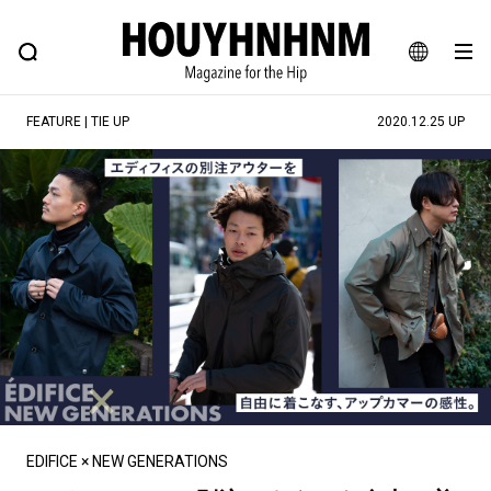
NEWS
FEATURE
BLOG
SNAP
Commune H
ヒップなファッション、カルチャー、ライフスタイルWEBマガジン
JA
FEATURE | TIE UP
2020.12.25 UP
EN
#注目のタグ
#SHOPPING ADDICT
#憧れの逸品
#ESSENTIAL DESIGNS
#古着サミット
#NEW VINTAGE
#マイナーグッド図鑑
#路地裏てぃーん。
#MONTHLY JOURNAL
#GH 銘品の所以
#フイナムのYouTube
#Commune H
#FOCUS IT
#AH.H
#ととけん
#FASHION
#MUSIC
#MOVIE
EDIFICE × NEW GENERATIONS