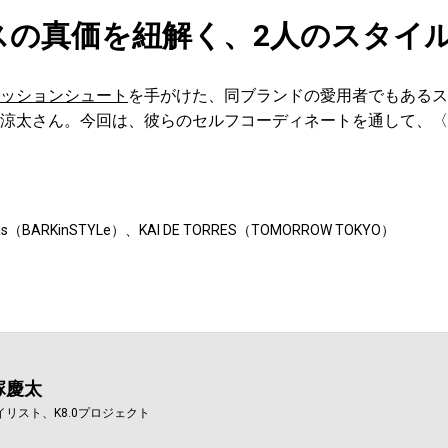
スの真価を紐解く、2人のスタイ
ッションシュート
を手がけた、同ブランドの愛用者でもあるス
涼太さん。今回は、彼らのセルフコーディネートを通して、〈
Lisas（BARKinSTYLe）、KAI DE TORRES（TOMORROW TOKYO）
塚慶太
イリスト、K8.0プロジェクト