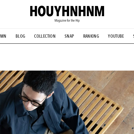
UMN
BLOG
COLLECTION
SNAP
RANKING
YOUTUBE
NS
#古着サミット
#NEW VINTAGE
#マイナーグッド図鑑
#FOCUS IT
#AH.H
#ととけん
#FASHION
#MUSIC
#M