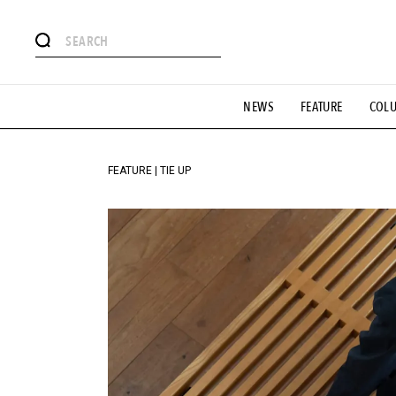
#注目のタグ
NEWS
FEATURE
COL
#SHOPPING ADDICT
#憧れの逸品
#ESSENTIAL DESIG
#GH 銘品の所以
#フイナムのYouTube
#Commune H
#SPORTS
#HANDSOME HANDBOOK
FEATURE | TIE UP