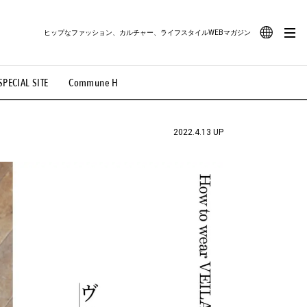
ヒップなファッション、カルチャー、ライフスタイルWEBマガジン
JA
SPECIAL SITE
Commune H
#路地裏てぃーん。
#MONTHLY JOURNAL
EN
OVIE
#LIFESTYLE
#SNEAKER
#OUTDOOR
2022.4.13 UP