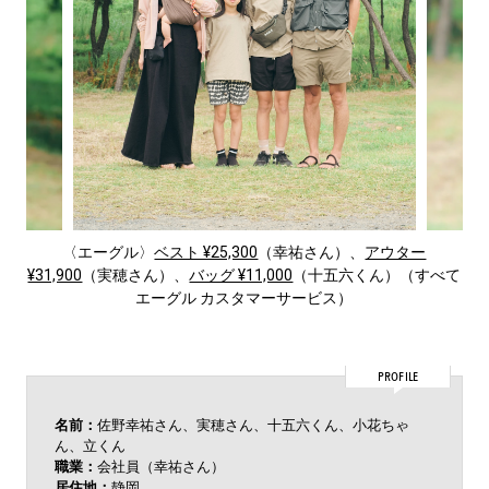
〈エーグル〉
ベスト ¥25,300
（幸祐さん）、
アウター
¥31,900
（実穂さん）、
バッグ ¥11,000
（十五六くん）（すべて
エーグル カスタマーサービス）
PROFILE
名前：
佐野幸祐さん、実穂さん、十五六くん、小花ちゃ
ん、立くん
職業：
会社員（幸祐さん）
居住地：
静岡