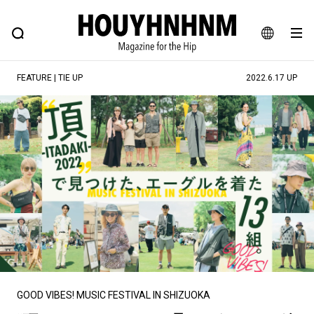
NEWS
FEATURE
BLOG
SNAP
Commune H
ヒップなファッション、カルチャー、ライフスタイルWEBマガジン
JA
FEATURE | TIE UP
2022.6.17 UP
EN
#注目のタグ
#SHOPPING ADDICT
#憧れの逸品
#ESSENTIAL DESIGNS
#古着サミット
#NEW VINTAGE
#マイナーグッド図鑑
#路地裏てぃーん。
#MONTHLY JOURNAL
#GH 銘品の所以
#フイナムのYouTube
#Commune H
#FOCUS IT
#AH.H
#ととけん
#FASHION
#MUSIC
#MOVIE
GOOD VIBES! MUSIC FESTIVAL IN SHIZUOKA