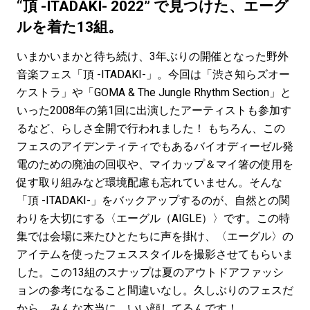
#LIFESTYLE
#SNEAKER
#OUTDOOR
“頂 -ITADAKI- 2022” で見つけた、エーグ
#SPORTS
#HANDSOME HANDBOOK
ルを着た13組。
いまかいまかと待ち続け、3年ぶりの開催となった野外
音楽フェス「頂 -ITADAKI-」。今回は「渋さ知らズオー
ケストラ」や「GOMA & The Jungle Rhythm Section」と
いった2008年の第1回に出演したアーティストも参加す
るなど、らしさ全開で行われました！ もちろん、この
フェスのアイデンティティでもあるバイオディーゼル発
電のための廃油の回収や、マイカップ＆マイ箸の使用を
促す取り組みなど環境配慮も忘れていません。そんな
「頂 -ITADAKI-」をバックアップするのが、自然との関
わりを大切にする〈エーグル（AIGLE）〉です。この特
集では会場に来たひとたちに声を掛け、〈エーグル〉の
アイテムを使ったフェススタイルを撮影させてもらいま
した。この13組のスナップは夏のアウトドアファッシ
ョンの参考になること間違いなし。久しぶりのフェスだ
から、みんな本当に、いい顔してるんです！