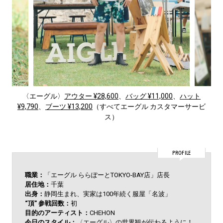
〈エーグル〉
アウター ¥28,600
、
バッグ ¥11,000
、
ハット
¥9,790
、
ブーツ ¥13,200
（すべてエーグル カスタマーサービ
ス）
PROFILE
職業：
「エーグル ららぽーとTOKYO-BAY店」店長
居住地：
千葉
出身：
静岡生まれ、実家は100年続く服屋「名波」
“頂” 参戦回数：
初
目的のアーティスト：
CHEHON
今日のスタイル：
〈エーグル〉の世界観が伝わるように！