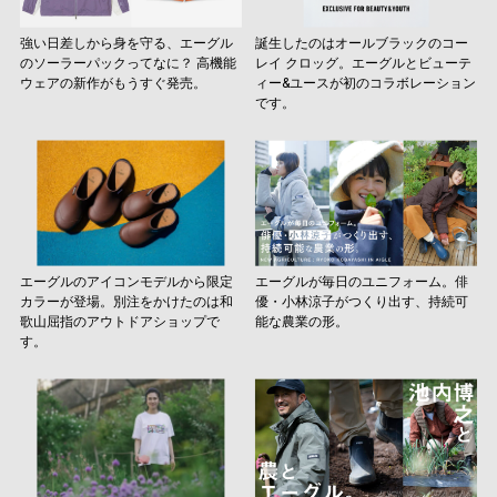
強い日差しから身を守る、エーグル
誕生したのはオールブラックのコー
のソーラーパックってなに？ 高機能
レイ クロッグ。エーグルとビューテ
ウェアの新作がもうすぐ発売。
ィー&ユースが初のコラボレーション
です。
エーグルのアイコンモデルから限定
エーグルが毎日のユニフォーム。俳
カラーが登場。別注をかけたのは和
優・小林涼子がつくり出す、持続可
歌山屈指のアウトドアショップで
能な農業の形。
す。