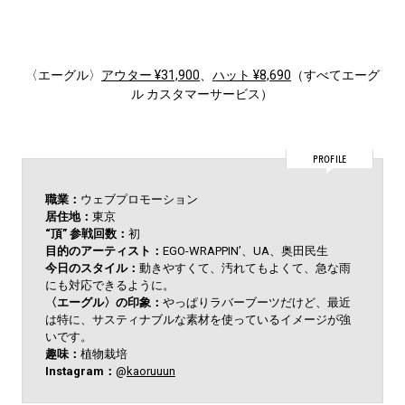
〈エーグル〉
アウター ¥31,900
、
ハット ¥8,690
（すべてエーグ
ル カスタマーサービス）
PROFILE
職業：
ウェブプロモーション
居住地：
東京
“頂” 参戦回数：
初
目的のアーティスト：
EGO-WRAPPIN’、UA、奥田民生
今日のスタイル：
動きやすくて、汚れてもよくて、急な雨
にも対応できるように。
〈エーグル〉の印象：
やっぱりラバーブーツだけど、最近
は特に、サスティナブルな素材を使っているイメージが強
いです。
趣味：
植物栽培
Instagram：
@
kaoruuun