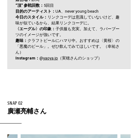
“頂” 参戦回数：
5回目
目的のアーティスト：
UA、never young beach
今日のスタイル：
リンクコーデは意識していないけど、趣
味が似ているから、結果リンクコーデに。
〈エーグル〉の印象：
子供服も充実。加えて、ラバーブー
ツのイメージが強いです。
趣味：
クラフトビールにハマり中。おすすめは〈黄桜〉の
「悪魔のビール」。ぜひ飲んでみてほしいです。（幸祐さ
ん）
Instagram：
@
yaoya.jp
（実穂さんのショップ）
SNAP 02
廣瀬亮輔さん