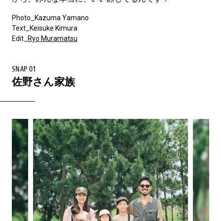
Photo_Kazuma Yamano
Text_Keisuke Kimura
Edit_
Ryo Muramatsu
SNAP 01
佐野さん家族