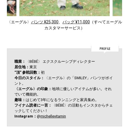
〈エーグル〉
パンツ ¥25,300
、
バッグ ¥11,000
（すべてエーグル
カスタマーサービス）
PROFILE
職業：
〈BÉBÉ〉 エクスクルーシブディレクター
居住地：
東京
“頂” 参戦回数：
初
今日のスタイル：
〈エーグル〉の「SMILEY」パンツがポイ
ント。
〈エーグル〉の印象：
地球に優しいアイテムが多い。それ
でいて機能的。
趣味：
はじめて3年になるランニングと家具集め。
フイナム読者に一言：
〈BÉBÉ〉の活動もインスタからチェ
ックしてください！
Instagram：
@
michellevitamin