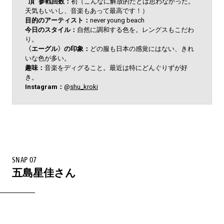
“頂” 参戦回数：
初（こんなに解放的だとは思わなかった。
天気もいいし、音楽もあって最高です！）
目的のアーティスト：
never young beach
今日のスタイル：
自然に調和する色を。レングスもこだわ
り。
〈エーグル〉の印象：
どの服も日本の感覚にはない、きれ
いな色が多い。
趣味：
音楽をディグること。最近は特にどんぐりずが好
き。
Instagram：
@
shu_kroki
SNAP 07
五島星佳さん