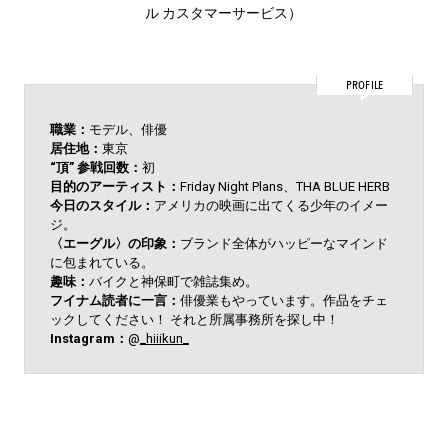
ル カスタマーサービス）
PROFILE
職業：
モデル、俳優
居住地：
東京
“頂” 参戦回数：
初
目的のアーティスト：
Friday Night Plans、THA BLUE HERB
今日のスタイル：
アメリカの映画に出てくる少年のイメー
ジ。
〈エーグル〉の印象：
ブランド全体がハッピーなマインド
に包まれている。
趣味：
バイクと神保町で雑誌集め。
フイナム読者に一言：
俳優業もやっています。作品をチェ
ックしてください！ それと所属事務所を探し中！
Instagram：
@
_hiiikun_