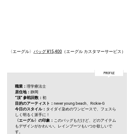
〈エーグル〉
バッグ ¥15,400
（エーグル カスタマーサービス）
PROFILE
職業：
理学療法士
居住地：
静岡
“頂” 参戦回数：
初
目的のアーティスト：
never young beach、Rickie-G
今日のスタイル：
タイダイ染めのワンピースで、フェスら
しく明るく派手に！
〈エーグル〉の印象：
このバッグもだけど、どのアイテム
もデザインがかわいい。レインブーツもいつか欲しいで
す。