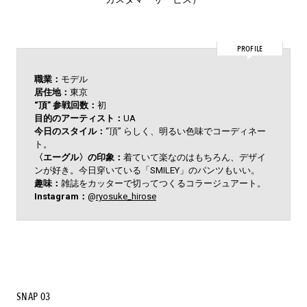
PROFILE
職業：
モデル
居住地：
東京
“頂” 参戦回数：
初
目的のアーティスト：
UA
今日のスタイル：
“頂” らしく、明るい色味でコーディネー
ト。
〈エーグル〉の印象：
着ていて楽なのはもちろん、デザイ
ンが好き。今日穿いている「SMILEY」のパンツもいい。
趣味：
雑誌をカッターで切ってつくるコラージュアート。
Instagram：
@
ryosuke_hirose
SNAP 03