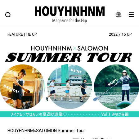
NEWS
FEATURE
BLOG
SNAP
Commune H
ヒップなファッション、カルチャー、ライフスタイルWEBマガジン
JA
FEATURE | TIE UP
2022.7.15 UP
EN
#注目のタグ
#SHOPPING ADDICT
#憧れの逸品
#MONTHLY JOURNAL
#ESSENTIAL DESIGNS
#NEW VINTAGE
#古着サミット
#マイナーグッド図鑑
#フイナムのYouTube
#Commune H
#FOCUS IT
#AH.H
#ととけん
#FASHION
#MUSIC
#MOVIE
#LIFESTYLE
#SNEAKER
#OUTDOOR
HOUYHNHNM×SALOMON Summer Tour