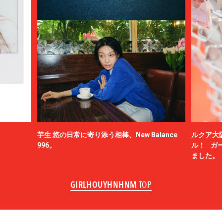
芋生 悠の日常に寄り添う相棒、New Balance
ルクア大
996。
ル！ ガ
ました。
GIRLHOUYHNHNM
TOP