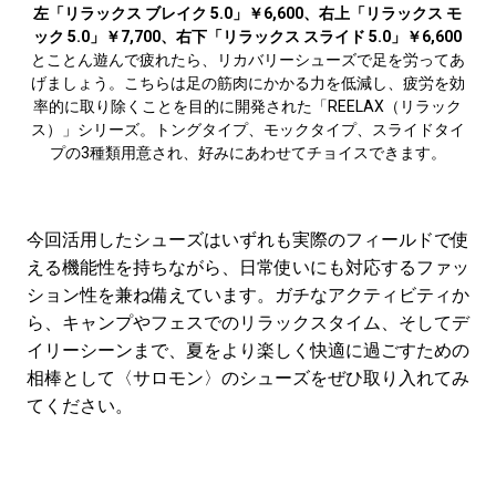
左「リラックス ブレイク 5.0」￥6,600、右上「リラックス モ
ック 5.0」￥7,700、右下「リラックス スライド 5.0」￥6,600
とことん遊んで疲れたら、リカバリーシューズで足を労ってあ
げましょう。こちらは足の筋肉にかかる力を低減し、疲労を効
率的に取り除くことを目的に開発された「REELAX（リラック
ス）」シリーズ。トングタイプ、モックタイプ、スライドタイ
プの3種類用意され、好みにあわせてチョイスできます。
今回活用したシューズはいずれも実際のフィールドで使
える機能性を持ちながら、日常使いにも対応するファッ
ション性を兼ね備えています。ガチなアクティビティか
ら、キャンプやフェスでのリラックスタイム、そしてデ
イリーシーンまで、夏をより楽しく快適に過ごすための
相棒として〈サロモン〉のシューズをぜひ取り入れてみ
てください。