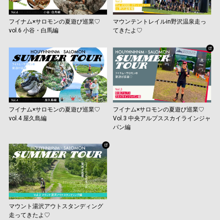
フイナム×サロモンの夏遊び巡業♡
マウンテントレイルin野沢温泉走っ
vol.6 小谷・白馬編
てきたよ♡
フイナム×サロモンの夏遊び巡業♡
フイナム×サロモンの夏遊び巡業♡
vol.4 屋久島編
Vol.3 中央アルプススカイラインジャ
パン編
マウント湯沢アウトスタンディング
走ってきたよ♡