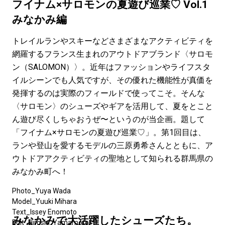
#SPORTS
#HANDSOME HANDBOOK
フイナム×サロモンの夏遊び巡業♡ Vol.1
みなかみ編
トレイルランやスキーなどさまざまなアクティビティを
網羅するフランス生まれのアウトドアブランド〈サロモ
ン（SALOMON）〉。近年はファッションやライフスタ
イルシーンでも人気ですが、その優れた機能性が真価を
発揮するのは実際のフィールドで使ってこそ。そんな
〈サロモン〉のシューズやギアを活用して、夏をとこと
ん遊び尽くしちゃおうぜ〜というのが当企画。題して
「フイナム×サロモンの夏遊び巡業♡」。第1回目は、
ランや登山を愛するモデルの三原勇希さんとともに、ア
ウトドアアクティビティの聖地として知られる群馬県の
みなかみ町へ！
Photo_Yuya Wada
Model_Yuuki Mihara
Text_Issey Enomoto
みなかみで大活躍したシューズたち。
Edit_
Hiroshi Yamamoto