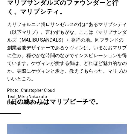
#LIFESTYLE
#SNEAKER
#OUTDOOR
マリブサンダルズのファウンダーと行
#SPORTS
#HANDSOME HANDBOOK
く、マリブシティ。
カリフォルニア州ロサンゼルスの北にあるマリブシティ
（以下マリブ）。言わずもがな、ここは〈マリブサンダ
ルズ（MALIBU SANDALS）〉発祥の地。同ブランドの
創業者兼デザイナーであるケヴィンは、いまなおマリブ
に住み、穏やかな時間のなかでインスピレーションを得
ています。ケヴィンが愛する街は、どれほど魅力的なの
か。実際にケヴィンと歩き、教えてもらった、マリブの
いいところ。
Photo_Christopher Cloud
Text_Mikio Nakazato
1日の終わりはマリブビーチで。
Edit_Keisuke Kimura