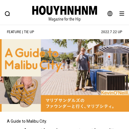
NEWS
FEATURE
BLOG
SNAP
Commune H
ヒップなファッション、カルチャー、ライフスタイルWEBマガジン
JA
FEATURE | TIE UP
2022.7.22 UP
EN
#注目のタグ
#SHOPPING ADDICT
#憧れの逸品
#ESSENTIAL DESIGNS
#古着サミット
#NEW VINTAGE
#マイナーグッド図鑑
#路地裏てぃーん。
#MONTHLY JOURNAL
#GH 銘品の所以
#フイナムのYouTube
#Commune H
#FOCUS IT
#AH.H
#ととけん
#FASHION
#MUSIC
#MOVIE
A Guide to Malibu City.