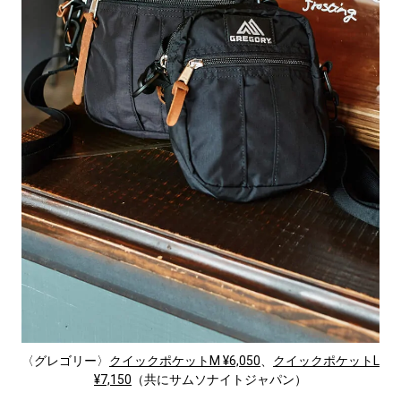
〈グレゴリー〉
クイックポケットM ¥6,050
、
クイックポケットL
¥7,150
（共にサムソナイトジャパン）