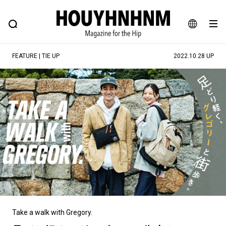
NEWS
FEATURE
BLOG
SNAP
Commune H
ヒップなファッション、カルチャー、ライフスタイルWEBマガジン
JA
FEATURE | TIE UP
2022.10.28 UP
EN
#注目のタグ
#SHOPPING ADDICT
#憧れの逸品
#ESSENTIAL DESIGNS
#古着サミット
#NEW VINTAGE
#マイナーグッド図鑑
#路地裏てぃーん。
#MONTHLY JOURNAL
#GH 銘品の所以
#フイナムのYouTube
#Commune H
#FOCUS IT
#AH.H
#ととけん
#FASHION
#MUSIC
#MOVIE
Take a walk with Gregory.