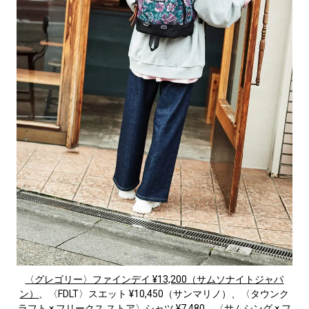
〈グレゴリー〉ファインデイ ¥13,200（サムソナイトジャパ
ン）
、〈FDLT〉スエット ¥10,450（サンマリノ）、〈タウンク
ラフト × フリークス ストア〉シャツ ¥7,480、〈サムシング × フ