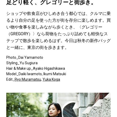
#LIFESTYLE
#SNEAKER
#OUTDOOR
足どり軽く、グレゴリーと街歩き。
#SPORTS
#HANDSOME HANDBOOK
ショップや飲食店がひしめき合う都心では、クルマに乗
るより自分の足を使った方が街を存分に楽しめます。買
い物や食事を楽しみながら歩くとき、〈グレゴリー
（GREGORY）〉なら荷物をたっぷり詰めても軽快なス
テップで散歩を楽しめるはず。今日は秋冬の新作バッグ
と一緒に、東京の街を歩きます。
Photo_Dai Yamamoto
Styling_Yu Sugiura
Hair & Make up_Ayako Higashikawa
Model_Daiki Iwamoto, Ikumi Matsuki
Edit_
Ryo Muramatsu
,
Yuka Koga