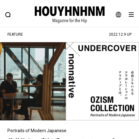
NEWS
FEATURE
BLOG
SNAP
Commune H
ヒップなファッション、カルチャー、ライフスタイルWEBマガジン
JA
FEATURE
2022.12.9 UP
EN
#注目のタグ
#SHOPPING ADDICT
#憧れの逸品
#ESSENTIAL DESIGNS
#古着サミット
#NEW VINTAGE
#マイナーグッド図鑑
#路地裏てぃーん。
#MONTHLY JOURNAL
#GH 銘品の所以
#フイナムのYouTube
#Commune H
#FOCUS IT
#AH.H
#ととけん
#FASHION
#MUSIC
#MOVIE
Portraits of Modern Japanese