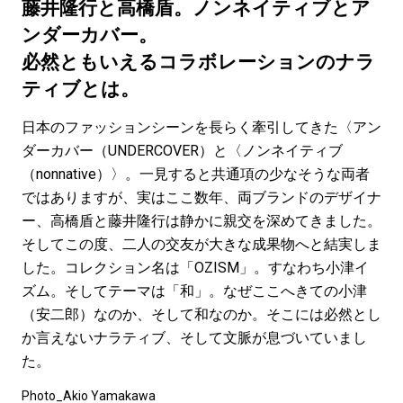
#LIFESTYLE
#SNEAKER
#OUTDOOR
藤井隆行と高橋盾。ノンネイティブとア
#SPORTS
#HANDSOME HANDBOOK
ンダーカバー。
必然ともいえるコラボレーションのナラ
ティブとは。
日本のファッションシーンを長らく牽引してきた〈アン
ダーカバー（UNDERCOVER）と〈ノンネイティブ
（nonnative）〉。一見すると共通項の少なそうな両者
ではありますが、実はここ数年、両ブランドのデザイナ
ー、高橋盾と藤井隆行は静かに親交を深めてきました。
そしてこの度、二人の交友が大きな成果物へと結実しま
した。コレクション名は「OZISM」。すなわち小津イ
ズム。そしてテーマは「和」。なぜここへきての小津
（安二郎）なのか、そして和なのか。そこには必然とし
か言えないナラティブ、そして文脈が息づいていまし
た。
Photo_Akio Yamakawa