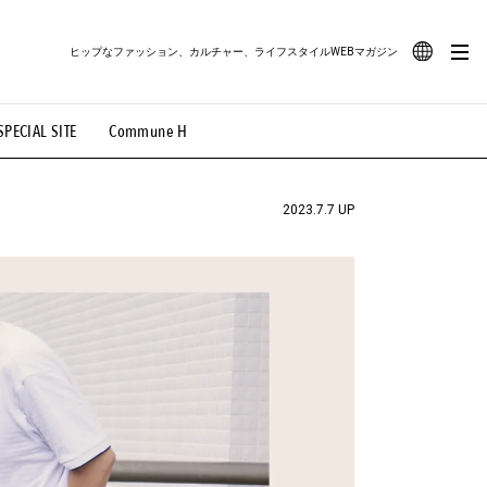
ヒップなファッション、カルチャー、ライフスタイルWEBマガジン
JA
SPECIAL SITE
Commune H
#路地裏てぃーん。
#MONTHLY JOURNAL
EN
OVIE
#LIFESTYLE
#SNEAKER
#OUTDOOR
2023.7.7 UP