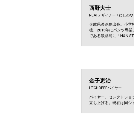
西野大士
NEATデザイナー / にし
兵庫県淡路島出身。小学
後、2015年にパンツ
である淡路島に「N&N S
金子恵治
L’ECHOPPEバイヤー
バイヤー。セレクトショ
立ち上げる。現在は同シ