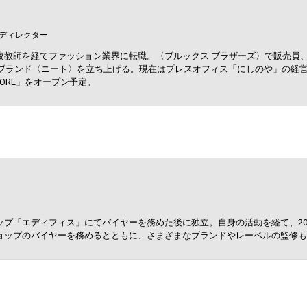
のやディレクター
校教師を経てファッション業界に転職。〈ブルックス ブラザーズ〉で販売員、
専業ブランド〈ニート〉を立ち上げる。現在はプレスオフィス「にしのや」の経
TORE」をオープン予定。
ップ「エディフィス」にてバイヤーを務めた後に独立。自身の活動を経て、20
ョップのバイヤーを務めるとともに、さまざまなブランドやレーベルの監修も