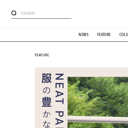
#注目のタグ
NEWS
FEATURE
COL
#SHOPPING ADDICT
#憧れの逸品
#ESSENTIAL DESIG
#GH 銘品の所以
#フイナムのYouTube
#Commune H
#SPORTS
#HANDSOME HANDBOOK
FEATURE