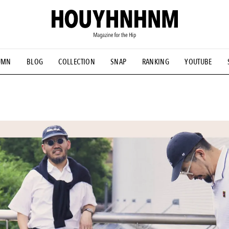
UMN
BLOG
COLLECTION
SNAP
RANKING
YOUTUBE
NS
#古着サミット
#NEW VINTAGE
#マイナーグッド図鑑
#FOCUS IT
#AH.H
#ととけん
#FASHION
#MUSIC
#M