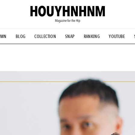
UMN
BLOG
COLLECTION
SNAP
RANKING
YOUTUBE
NS
#古着サミット
#NEW VINTAGE
#マイナーグッド図鑑
#FOCUS IT
#AH.H
#ととけん
#FASHION
#MUSIC
#M