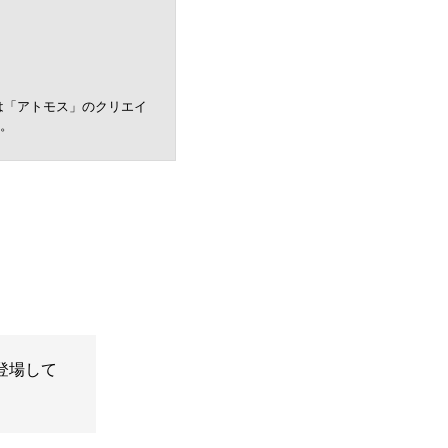
在は「アトモス」のクリエイ
。
登場して