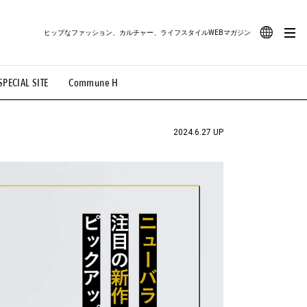
ヒップなファッション、カルチャー、ライフスタイルWEBマガジン
JA
SPECIAL SITE
Commune H
#路地裏てぃーん。
#MONTHLY JOURNAL
EN
OVIE
#LIFESTYLE
#SNEAKER
#OUTDOOR
2024.6.27 UP