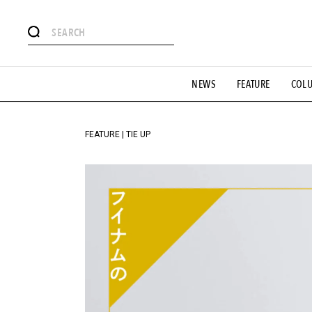
#注目のタグ
NEWS
FEATURE
COL
#SHOPPING ADDICT
#憧れの逸品
#ESSENTIAL DESIG
#GH 銘品の所以
#フイナムのYouTube
#Commune H
#SPORTS
#HANDSOME HANDBOOK
FEATURE | TIE UP