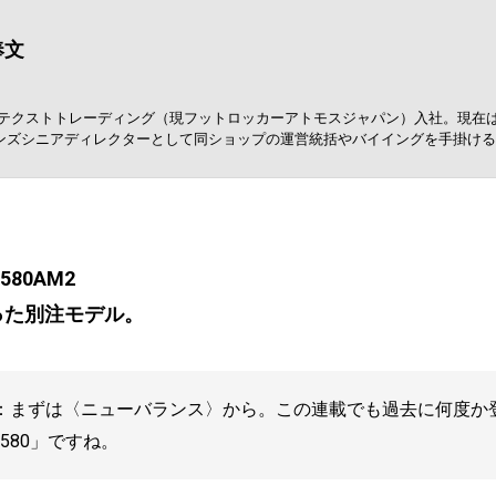
奉文
0年、テクストトレーディング（現フットロッカーアトモスジャパン）入社。現
ンズシニアディレクターとして同ショップの運営統括やバイイングを手掛ける
T580AM2
った別注モデル。
：まずは〈ニューバランス〉から。この連載でも過去に何度か
580」ですね。