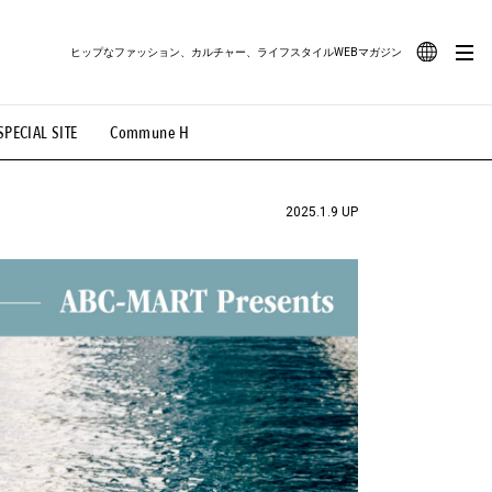
ヒップなファッション、カルチャー、ライフスタイルWEBマガジン
JA
SPECIAL SITE
Commune H
#路地裏てぃーん。
#MONTHLY JOURNAL
EN
OVIE
#LIFESTYLE
#SNEAKER
#OUTDOOR
2025.1.9 UP