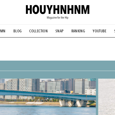
UMN
BLOG
COLLECTION
SNAP
RANKING
YOUTUBE
NS
#古着サミット
#NEW VINTAGE
#マイナーグッド図鑑
#FOCUS IT
#AH.H
#ととけん
#FASHION
#MUSIC
#M