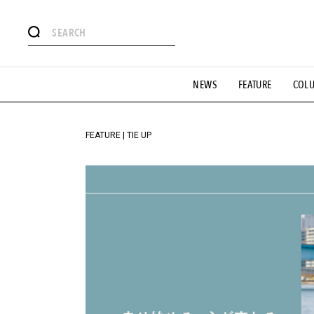
#注目のタグ
NEWS
FEATURE
COL
#SHOPPING ADDICT
#憧れの逸品
#ESSENTIAL DESIG
#GH 銘品の所以
#フイナムのYouTube
#Commune H
#SPORTS
#HANDSOME HANDBOOK
FEATURE | TIE UP