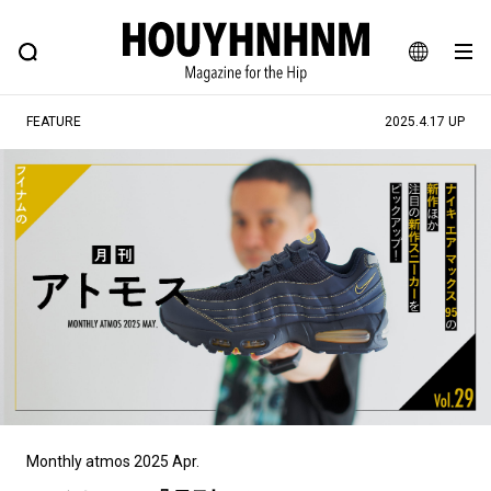
NEWS
FEATURE
BLOG
SNAP
Commune H
ヒップなファッション、カルチャー、ライフスタイルWEBマガジン
JA
FEATURE
2025.4.17 UP
EN
#注目のタグ
#SHOPPING ADDICT
#憧れの逸品
#ESSENTIAL DESIGNS
#古着サミット
#NEW VINTAGE
#マイナーグッド図鑑
#路地裏てぃーん。
#MONTHLY JOURNAL
#GH 銘品の所以
#フイナムのYouTube
#Commune H
#FOCUS IT
#AH.H
#ととけん
#FASHION
#MUSIC
#MOVIE
Monthly atmos 2025 Apr.