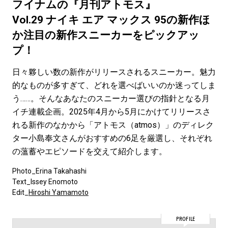
#LIFESTYLE
#SNEAKER
#OUTDOOR
フイナムの『月刊アトモス』
#SPORTS
#HANDSOME HANDBOOK
Vol.29 ナイキ エア マックス 95の新作ほ
か注目の新作スニーカーをピックアッ
プ！
日々夥しい数の新作がリリースされるスニーカー。魅力
的なものが多すぎて、どれを選べばいいのか迷ってしま
う……。そんなあなたのスニーカー選びの指針となる月
イチ連載企画。2025年4月から5月にかけてリリースさ
れる新作のなかから「アトモス（atmos）」のディレク
ター小島奉文さんがおすすめの6足を厳選し、それぞれ
の薀蓄やエピソードを交えて紹介します。
Photo_Erina Takahashi
Text_Issey Enomoto
Edit_
Hiroshi Yamamoto
PROFILE