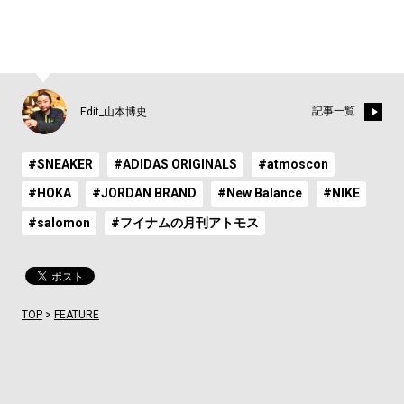
記事一覧
Edit_山本博史
#SNEAKER
#ADIDAS ORIGINALS
#atmoscon
#HOKA
#JORDAN BRAND
#New Balance
#NIKE
#salomon
#フイナムの月刊アトモス
TOP
>
FEATURE