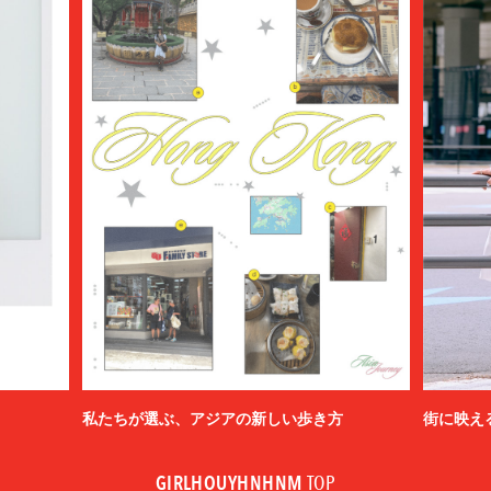
私たちが選ぶ、アジアの新しい歩き方
街に映え
GIRLHOUYHNHNM
TOP