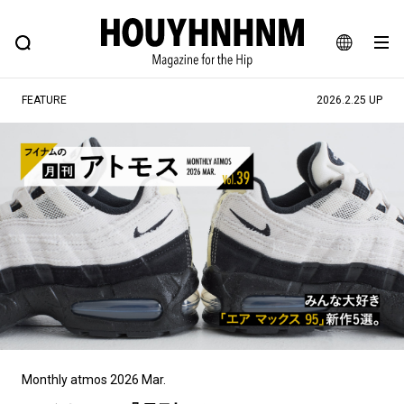
NEWS
FEATURE
BLOG
SNAP
Commune H
ヒップなファッション、カルチャー、ライフスタイルWEBマガジン
JA
FEATURE
2026.2.25 UP
EN
#注目のタグ
#SHOPPING ADDICT
#憧れの逸品
#ESSENTIAL DESIGNS
#古着サミット
#NEW VINTAGE
#マイナーグッド図鑑
#路地裏てぃーん。
#MONTHLY JOURNAL
#GH 銘品の所以
#フイナムのYouTube
#Commune H
#FOCUS IT
#AH.H
#ととけん
#FASHION
#MUSIC
#MOVIE
Monthly atmos 2026 Mar.