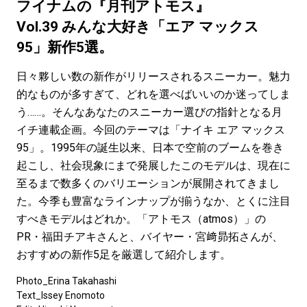
#LIFESTYLE
#SNEAKER
#OUTDOOR
フイナムの『月刊アトモス』
#SPORTS
#HANDSOME HANDBOOK
Vol.39 みんな大好き「エア マックス
95」新作5選。
日々夥しい数の新作がリリースされるスニーカー。魅力
的なものが多すぎて、どれを選べばいいのか迷ってしま
う……。そんなあなたのスニーカー選びの指針となる月
イチ連載企画。今回のテーマは「ナイキ エア マックス
95」。1995年の誕生以来、日本で空前のブームを巻き
起こし、社会現象にまで発展したこのモデルは、現在に
至るまで数多くのバリエーションが展開されてきまし
た。今季も豊富なラインナップが揃うなか、とくに注目
すべきモデルはどれか。「アトモス（atmos）」の
PR・福田チアキさんと、バイヤー・宮﨑昴拓さんが、
おすすめの新作5足を厳選して紹介します。
Photo_Erina Takahashi
Text_Issey Enomoto