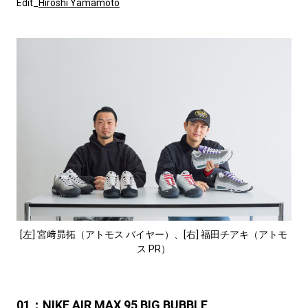
Edit_
Hiroshi Yamamoto
[左] 宮﨑昴拓（アトモス バイヤー）、[右] 福田チアキ（アトモ
ス PR）
01：NIKE AIR MAX 95 BIG BUBBLE