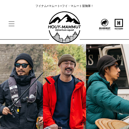
フイナム×マムート=フイ・マムート冒険隊！