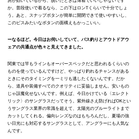
房が効いているから、脱いだときは薄着でいいじゃないです
か。普段使いで着るなら、この下はロンTくらいで十分でしょ
う。あと、スナップボタンが簡単に開閉できて使いやすいし、
このピスみたいなボタンの面構えもかっこいい。
ーなるほど。今日はお伺いしていて、バス釣りとアウトドアウ
ェアの共通点が色々と見えてきました。
関東では竿もラインもオーバースペックだと思われるくらいの
ものを使っているんですけど、やっぱり釣れるチャンスがある
ときにそのタイミングを一ミリも逃したくないんです。だか
ら、道具や装備すべてのクオリティに妥協しません。安いもの
じゃ誤魔化せないんです。例えば、今日かけている〈エレクト
リック〉のサングラスだってそう。紫外線さえ防げればOKとい
うサングラス業界の常識を超えて、太陽光のブルーライトまで
カットしてくれる。偏向レンズなのはもちろんだし、夏場の強
い日光にも対応するサングラスとして、アングラーにも人気な
んです。