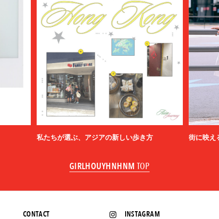
私たちが選ぶ、アジアの新しい歩き方
街に映え
GIRLHOUYHNHNM
TOP
CONTACT
INSTAGRAM