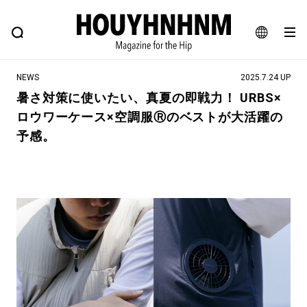
NEWS
FEATURE
BLOG
SNAP
Commune H
ヒップなファッション、カルチャー、ライフスタイルWEBマガジン
JA
NEWS
2025.7.24 UP
EN
暑さ対策に使いたい、真夏の即戦力！ URBS×
ロウワーケース×空調服Ⓡのベストが大活躍の
#注目のタグ
予感。
#SHOPPING ADDICT
#憧れの逸品
#ESSENTIAL DESIGNS
#古着サミット
#NEW VINTAGE
#マイナーグッド図鑑
#路地裏てぃーん。
#MONTHLY JOURNAL
#GH 銘品の所以
#フイナムのYouTube
#Commune H
#FOCUS IT
#AH.H
#ととけん
#FASHION
#MUSIC
#MOVIE