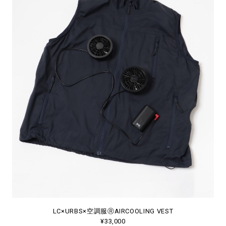
LC×URBS×空調服ⓇAIRCOOLING VEST
¥33,000