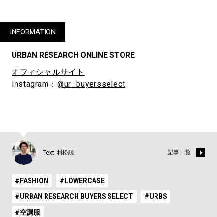
INFORMATION
URBAN RESEARCH ONLINE STORE
オフィシャルサイト
Instagram：
@ur_buyersselect
記事一覧
Text_村松諒
#FASHION
#LOWERCASE
#URBAN RESEARCH BUYERS SELECT
#URBS
#空調服