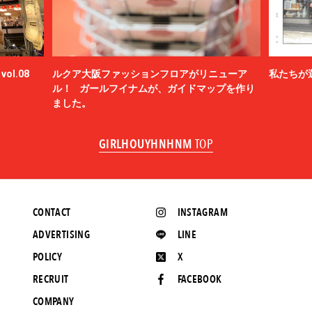
ol.08
ルクア大阪ファッションフロアがリニューア
私たちが
ル！ ガールフイナムが、ガイドマップを作り
ました。
GIRLHOUYHNHNM
TOP
CONTACT
INSTAGRAM
ADVERTISING
LINE
POLICY
X
RECRUIT
FACEBOOK
COMPANY