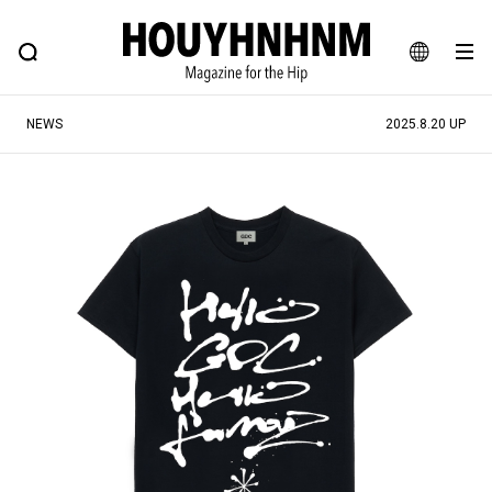
NEWS
FEATURE
BLOG
SNAP
Commune H
ヒップなファッション、カルチャー、ライフスタイルWEBマガジン
JA
NEWS
2025.8.20 UP
EN
#注目のタグ
#SHOPPING ADDICT
#憧れの逸品
#ESSENTIAL DESIGNS
#古着サミット
#NEW VINTAGE
#マイナーグッド図鑑
#路地裏てぃーん。
#MONTHLY JOURNAL
#GH 銘品の所以
#フイナムのYouTube
#Commune H
#FOCUS IT
#AH.H
#ととけん
#FASHION
#MUSIC
#MOVIE